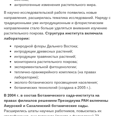
антропогенные изменения растительного мира.
В научно-исследовательской работе появились новые
направления, расширилась тематика исследований. Наряду с
традиционными уже интродукционным и флористическим
направлением стало больше уделяться внимания изучению
растительного покрова.
Структура института включала
лаборатории:
природной флоры Дальнего Востока;
интродукции древесных растений;
интродукции травянистых растений;
мониторинга растительного покрова;
экспериментальной фитоценологии;
теплично-оранжерейного комплекса (на правах
лаборатории);
эколого-ботанического просвещения населения;
ботанических технологий (создана в 2005 г.).
В 2004 г. в состав Ботанического сада-института на
правах филиалов решением Президиума РАН включены
Амурский и Сахалинский ботанические сады.
Расширились штаты научных работников, повысилась их
квалификация, они включали (вместе с филиалами) 72