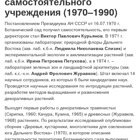
самостоятельного
учреждения (1970–1990)
Постановлением Президиума АН СССР от 16.07.1970 г.
Ботанический сад получил самостоятельность, его первым
директором стал
Виктор Павлович Курьянов
. В 1971 г.
организованы лаборатории: природной флоры Дальнего
Востока (зав. лаб. к.б.н.
Людмила Николаевна Слизик
) и
экспериментальной экологии и акклиматизации растений (зав.
лаб. к.б.н.
Ирина Петровна Петухова
), а в 1974 г. –
лаборатория зеленых зон и ландшафтной архитектуры (зав.
лаб. к.с.-х.н.
Андрей Фролович Журавков
). Штат включал 14
научных сотрудников, из которых 6 были кандидатами наук.
Проводятся научные исследования по интродукции растений,
разработке методов выращивания и размножения
декоративных растений.
Выходят первые работы о декоративных травянистых
(Скрипка, 1960; Качура, Кузина, 1965) и древесных (Журавков,
1968) растениях. По результатам исследований опубликован
сборник «Деревья, кустарники, многолетники для озеленения
юга Дальнего Востока» (1970), в котором описание
растительности территории Ботанического сада выполнено