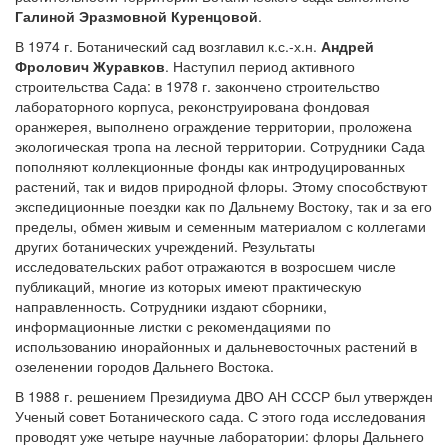
Галиной Эразмовной Куренцовой
.
В 1974 г. Ботанический сад возглавил к.с.-х.н.
Андрей
Фролович Журавков
. Наступил период активного
строительства Сада: в 1978 г. закончено строительство
лабораторного корпуса, реконструирована фондовая
оранжерея, выполнено ограждение территории, проложена
экологическая тропа на лесной территории. Сотрудники Сада
пополняют коллекционные фонды как интродуцированных
растений, так и видов природной флоры. Этому способствуют
экспедиционные поездки как по Дальнему Востоку, так и за его
пределы, обмен живым и семенным материалом с коллегами
других ботанических учреждений. Результаты
исследовательских работ отражаются в возросшем числе
публикаций, многие из которых имеют практическую
направленность. Сотрудники издают сборники,
информационные листки с рекомендациями по
использованию инорайонных и дальневосточных растений в
озеленении городов Дальнего Востока.
В 1988 г. решением Президиума ДВО АН СССР был утвержден
Ученый совет Ботанического сада. С этого года исследования
проводят уже четыре научные лаборатории: флоры Дальнего