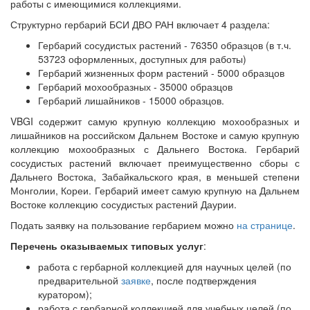
работы с имеющимися коллекциями.
Структурно гербарий БСИ ДВО РАН включает 4 раздела:
Гербарий сосудистых растений - 76350 образцов (в т.ч.
53723 оформленных, доступных для работы)
Гербарий жизненных форм растений - 5000 образцов
Гербарий мохообразных - 35000 образцов
Гербарий лишайников - 15000 образцов.
VBGI содержит самую крупную коллекцию мохообразных и
лишайников на российском Дальнем Востоке и самую крупную
коллекцию мохообразных с Дальнего Востока. Гербарий
сосудистых растений включает преимущественно сборы с
Дальнего Востока, Забайкальского края, в меньшей степени
Монголии, Кореи. Гербарий имеет самую крупную на Дальнем
Востоке коллекцию сосудистых растений Даурии.
Подать заявку на пользование гербарием можно
на странице
.
Перечень оказываемых типовых услуг
:
работа с гербарной коллекцией для научных целей (по
предварительной
заявке
, после подтверждения
куратором);
работа с гербарной коллекцией для учебных целей (по