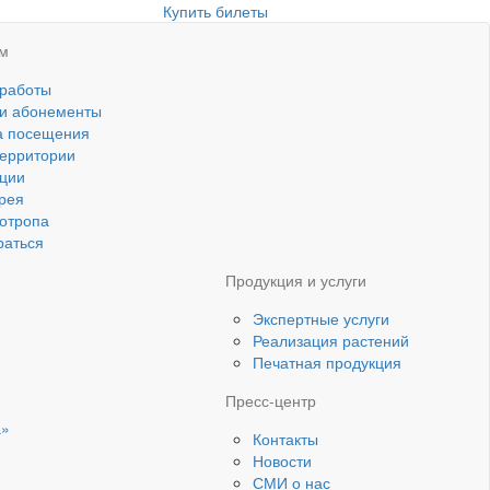
Купить билеты
ям
 работы
 и абонементы
а посещения
ерритории
ции
рея
котропа
раться
Продукция и услуги
Экспертные услуги
Реализация растений
Печатная продукция
Пресс-центр
а»
Контакты
Новости
СМИ о нас