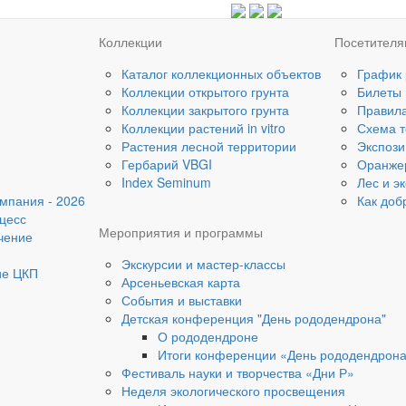
Коллекции
Посетител
Каталог коллекционных объектов
График
Коллекции открытого грунта
Билеты
Коллекции закрытого грунта
Правил
Коллекции растений in vitro
Схема т
Растения лесной территории
Экспози
Гербарий VBGI
Оранже
Index Seminum
Лес и э
мпания - 2026
Как доб
цесс
Мероприятия и программы
чение
Экскурсии и мастер-классы
ие ЦКП
Арсеньевская карта
События и выставки
Детская конференция "День рододендрона"
О рододендроне
Итоги конференции «День рододендрон
Фестиваль науки и творчества «Дни Р»
Неделя экологического просвещения