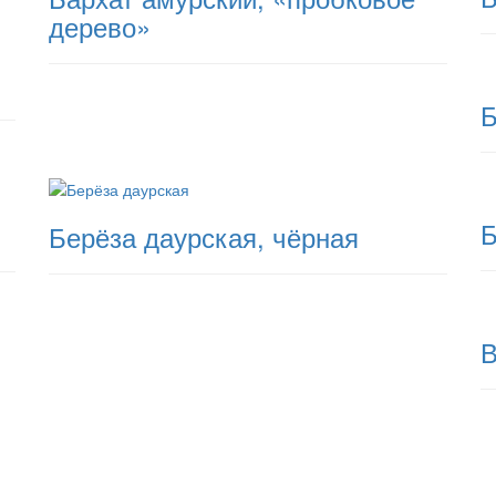
дерево»
Б
Б
Берёза даурская, чёрная
В