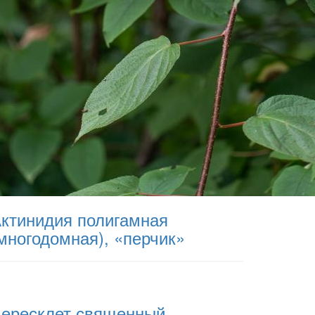
ктинидия полигамная
многодомная), «перчик»
ересклет священный