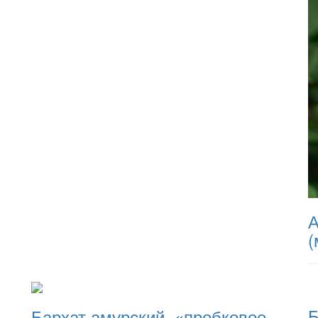
А
(
Б
Бархат амурский, «пробковое