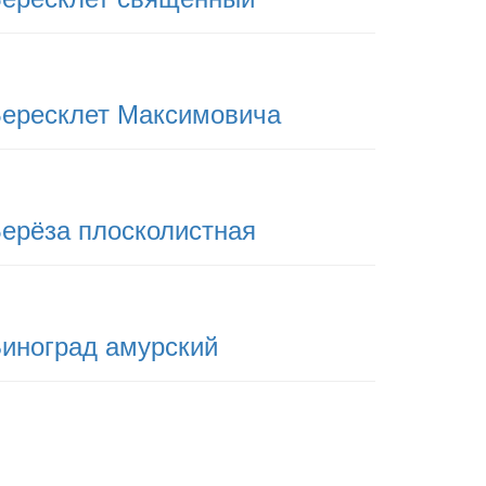
ересклет Максимовича
ерёза плосколистная
иноград амурский