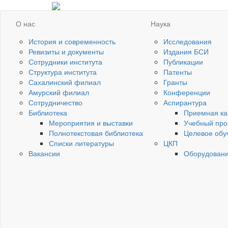
О нас
Наука
История и современность
Исследования
Ревизиты и документы
Издания БСИ
Сотрудники института
Публикации
Структура института
Патенты
Сахалинский филиал
Гранты
Амурский филиал
Конференции
Сотрудничество
Аспирантура
Библиотека
Приемная ка
Мероприятия и выставки
Учебный про
Полнотекстовая библиотека
Целевое обу
Списки литературы
ЦКП
Вакансии
Оборудован