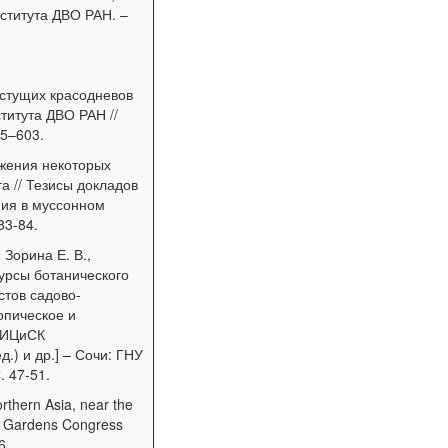
нститута ДВО РАН. –
астущих красодневов
титута ДВО РАН //
95–603.
ожения некоторых
а // Тезисы докладов
ия в муссонном
83-84.
 Зорина Е. В.,
сурсы ботанического
стов садово-
опическое и
НИИЦиСК
д.) и др.] – Сочи: ГНУ
 47-51.
orthern Asia, near the
ic Gardens Congress
6.