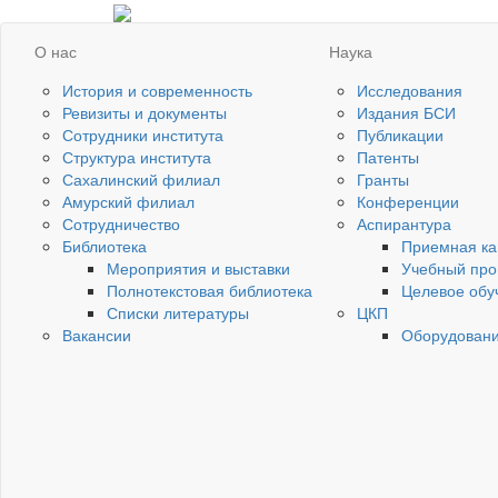
О нас
Наука
История и современность
Исследования
Ревизиты и документы
Издания БСИ
Сотрудники института
Публикации
Структура института
Патенты
Сахалинский филиал
Гранты
Амурский филиал
Конференции
Сотрудничество
Аспирантура
Библиотека
Приемная ка
Мероприятия и выставки
Учебный про
Полнотекстовая библиотека
Целевое обу
Списки литературы
ЦКП
Вакансии
Оборудован