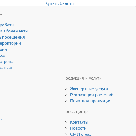
Купить билеты
ям
 работы
 и абонементы
а посещения
ерритории
ции
рея
котропа
раться
Продукция и услуги
Экспертные услуги
Реализация растений
Печатная продукция
Пресс-центр
а»
Контакты
Новости
СМИ о нас