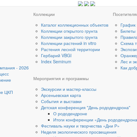
Коллекции
Посетител
Каталог коллекционных объектов
График
Коллекции открытого грунта
Билеты
Коллекции закрытого грунта
Правил
Коллекции растений in vitro
Схема т
Растения лесной территории
Экспози
Гербарий VBGI
Оранже
Index Seminum
Лес и э
мпания - 2026
Как доб
цесс
Мероприятия и программы
чение
Экскурсии и мастер-классы
ие ЦКП
Арсеньевская карта
События и выставки
Детская конференция "День рододендрона"
О рододендроне
Итоги конференции «День рододендрон
Фестиваль науки и творчества «Дни Р»
Неделя экологического просвещения