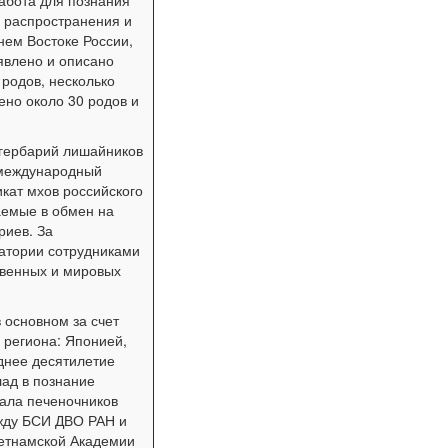
абота для познания
й распространения и
нем Востоке России,
ыявлено и описано
 родов, несколько
ено около 30 родов и
гербарий лишайников
(международный
икат мхов российского
аемые в обмен на
риев. За
ратории сотрудниками
твенных и мировых
 основном за счет
 региона: Японией,
днее десятилетие
ад в познание
иала печеночников
жду БСИ ДВО РАН и
ьетнамской Академии