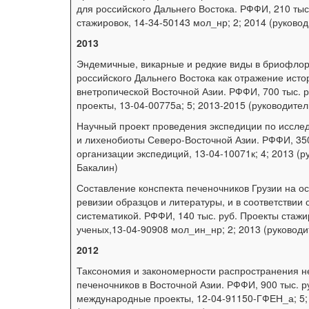
для российского Дальнего Востока. РФФИ, 210 тыс
стажировок, 14-34-50143 мол_нр; 2; 2014 (руковод
2013
Эндемичные, викарные и редкие виды в бриофлор
российского Дальнего Востока как отражение исто
внетропической Восточной Азии. РФФИ, 700 тыс. 
проекты, 13-04-00775а; 5; 2013-2015 (руководител
Научный проект проведения экспедиции по иссл
и лихенобиоты Северо-Восточной Азии. РФФИ, 350
организации экспедиций, 13-04-10071к; 4; 2013 (р
Бакалин)
Составление конспекта печеночников Грузии на о
ревизии образцов и литературы, и в соответствии
систематикой. РФФИ, 140 тыс. руб. Проекты стаж
ученых,13-04-90908 мол_ин_нр; 2; 2013 (руководи
2012
Таксономия и закономерности распространения н
печеночников в Восточной Азии. РФФИ, 900 тыс. 
международные проекты, 12-04-91150-ГФЕН_а; 5;