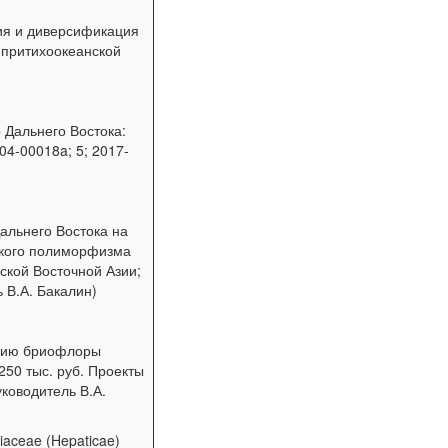
ия и диверсификация
в притихоокеанской
 Дальнего Востока:
04-00018a; 5; 2017-
альнего Востока на
ского полиморфизма
ской Восточной Азии;
 В.А. Бакалин)
ению бриофлоры
250 тыс. руб. Проекты
уководитель В.А.
aceae (Hepaticae)