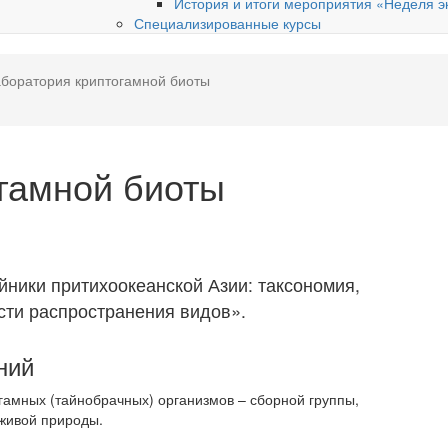
История и итоги мероприятия «Неделя э
Специализированные курсы
боратория криптогамной биоты
гамной биоты
ники притихоокеанской Азии: таксономия,
»
сти распространения видов
.
ний
гамных (тайнобрачных) организмов – сборной группы,
живой природы.