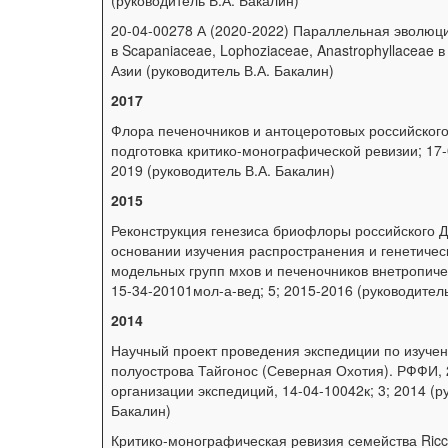
(руководитель В.А. Бакалин)
20-04-00278 А (2020-2022) Параллельная эволюц
в Scapaniaceae, Lophoziaceae, Anastrophyllaceae 
Азии (руководитель В.А. Бакалин)
2017
Флора печеночников и антоцеротовых российского
подготовка критико-монографической ревизии; 17-
2019 (руководитель В.А. Бакалин)
2015
Реконструкция генезиса бриофлоры российского Д
основании изучения распространения и генетиче
модельных групп мхов и печеночников внетропиче
15-34-20101мол-а-вед; 5; 2015-2016 (руководитель
2014
Научный проект проведения экспедиции по изуч
полуострова Тайгонос (Северная Охотия). РФФИ, 
организации экспедиций, 14-04-10042к; 3; 2014 (р
Бакалин)
Критико-монографическая ревизия семейства Ricci