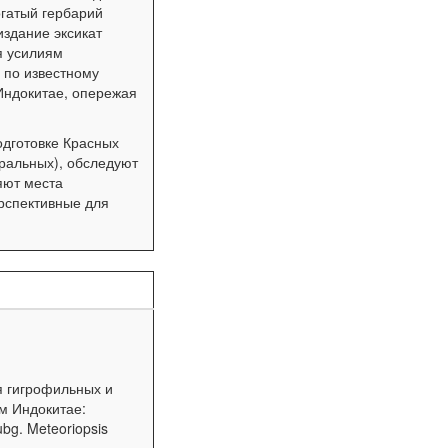
огатый гербарий
издание эксикат
я усилиям
 по известному
Индокитае, опережая
одготовке Красных
еральных), обследуют
яют места
рспективные для
я гигрофильных и
м Индокитае:
ubg. Meteoriopsis