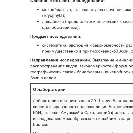
Основные объекты исследований:
мохообразные, включая отделы печеночники (M
(Bryophyta);
лишайники (представители нескольких классо
цианобактериями).
Предмет исследований:
систематика, эволюция и закономерности ра
преимущественно в притихоокеанской Азии, х
Направления исследований.
Выявление и анализ 
распространения видов, закономерностей формиро
географических связей бриофлоры и лихенобиоты р
Азии в целом.
О лаборатории
Лаборатория организована в 2011 году. Благодар
специализированного подразделения Ботанически
РАН, включая Амурский и Сахалинский филиалы, 
исследованию мохообразных и лишайников на ро
Востоке.