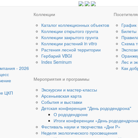
Коллекции
Посетител
Каталог коллекционных объектов
График
Коллекции открытого грунта
Билеты
Коллекции закрытого грунта
Правил
Коллекции растений in vitro
Схема т
Растения лесной территории
Экспози
Гербарий VBGI
Оранже
Index Seminum
Лес и э
мпания - 2026
Как доб
цесс
Мероприятия и программы
чение
Экскурсии и мастер-классы
ие ЦКП
Арсеньевская карта
События и выставки
Детская конференция "День рододендрона"
О рододендроне
Итоги конференции «День рододендрон
Фестиваль науки и творчества «Дни Р»
Неделя экологического просвещения