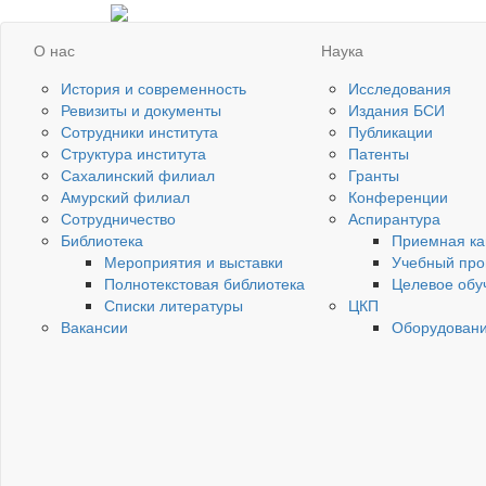
О нас
Наука
История и современность
Исследования
Ревизиты и документы
Издания БСИ
Сотрудники института
Публикации
Структура института
Патенты
Сахалинский филиал
Гранты
Амурский филиал
Конференции
Сотрудничество
Аспирантура
Библиотека
Приемная ка
Мероприятия и выставки
Учебный про
Полнотекстовая библиотека
Целевое обу
Списки литературы
ЦКП
Вакансии
Оборудован