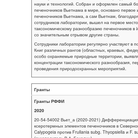
науки и технологий. Собран и оформлен самый б
печеночников Вьетнама в мире, основано первое 
печеночников Вьетнама, а сам Вьетнам, благодар
сотрудников лаборатории, вышел на первое место
таксономическому разнообразию печеночников в 
со значительным отрывом другие страны.
Сотрудники лаборатории регулярно участвуют в п
Книг различных рангов (областных, краевых, фед
особо охраняемые природные территории, выявл
концентрации таксономического разнообразия, пе
проведения природоохранных мероприятий.
Гранты
Гранты РФФИ
2020
20-54-54002 Вьет_а (2020-2021) Дифференциаци
ксеротермных элементов печеночников в Северно
Calypogeia против Frullania subg. Thyopsiella и F. s