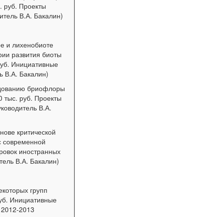
. руб. Проекты
итель В.А. Бакалин)
е и лихенобиоте
рии развития биоты
руб. Инициативные
ь В.А. Бакалин)
едованию бриофлоры
 тыс. руб. Проекты
уководитель В.А.
снове критической
 с современной
ировок иностранных
тель В.А. Бакалин)
екоторых групп
руб. Инициативные
 2012-2013