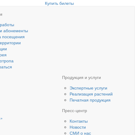
Купить билеты
ям
 работы
 и абонементы
а посещения
ерритории
ции
рея
котропа
раться
Продукция и услуги
Экспертные услуги
Реализация растений
Печатная продукция
Пресс-центр
а»
Контакты
Новости
СМИ о нас