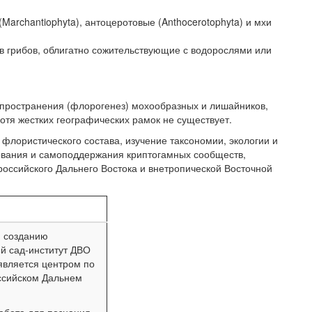
archantiophyta), антоцеротовые (Anthocerotophyta) и мхи
в грибов, облигатно сожительствующие с водорослями или
спространения (флорогенез) мохообразных и лишайников,
отя жестких географических рамок не существует.
флористического состава, изучение таксономии, экологии и
вания и самоподдержания криптогамных сообществ,
оссийского Дальнего Востока и внетропической Восточной
я созданию
й сад-институт ДВО
является центром по
ссийском Дальнем