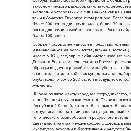
Сотрудниками лаборатории проделана большая р
таксономического разнообразия, закономерносте
экологии мохообразных и лишайников как на Даль
так и в Азиатско­-Тихоокеанском регионе. Всего в
более 200 новых для науки видов, более 30 новых
новых для науки семейств, впервые в России найд
более 150 видов.
Собран и оформлен наиболее представительный 
и печеночников на российском Дальнем Востоке 
индекс VBGI), регулярно публикуются издания экс
Дальнего Востока и печеночников России, рассыл
образцы из других российских и зарубежных герба
сравнительно короткий срок существования лабо
опубликовано более 200 статей в ведущих отечес
журналах.
Широко развито международное сотрудничество, в
коллабораций с учеными Азиатско-Тихоокеанского
Республикой Кореей, Китаем, Вьетнамом. В после
сотрудники лаборатории внесли существенный вкл
генетического разнообразия и ресурсного потенц
Вьетнама, в рамках международного договора ме
Институтом экологии и биологических ресурсов В