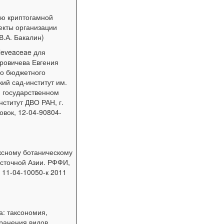
ию криптогамной
екты организации
В.А. Бакалин)
leveaceae для
оровичева Евгения
го бюджетного
ий сад-институт им.
м государственном
ститут ДВО РАН, г.
овок, 12-04-90804-
ксному ботаническому
сточной Азии. РФФИ,
, 11-04-10050-к 2011
а: таксономия,
ранения видов.