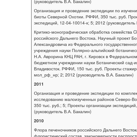
(руководитель В.А. Бакалин)
Организация и проведение экспедиции по изучен
биоты Северной Охотии. РФФИ, 350 тыс. руб. Про
экспедиций, 12-04-10014-к; 5; 2012 (руководитель 
Критико-монографическая обработка семейства C
российского Дальнего Востока. Научный проект Б
Александровича из Федерального государственно
учреждения науки Полярно-альпийский ботаническ
Н.А. Аврорина КНЦ РАН, г. Кировск в Федерально
бюджетном учреждении науки Ботанический сад-ин
Владивосток. РФФИ, 150 тыс. руб. Проекты стажир
мол_рф_нр; 2; 2012 (руководитель В.А. Бакалин)
2011
Организация и проведение экспедиции по компле
исследованию малоизученных районов Северо-Во
350 тыс. руб.; 5; Проекты организации экспедиций
(руководитель В.А. Бакалин)
2010
Флора печеночников российского Дальнего Восток
флористический состав, закономерности распрост