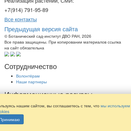
Реализация растений, СМИ:
+7(914) 791-95-89
Все контакты
Предыдущая версия сайта
© Ботанический сад-институт ДВО РАН, 2026
Все права защищены. При копировании материалов ссылка
на сайт обязательна
Сотрудничество
Волонтёрам
Наши партнеры
Информационные ресурсы
Библиотека
льзуясь нашим сайтом, вы соглашаетесь с тем, что
мы используем
Просвещение
okies
Наши издания
Принимаю
Политика обработки персональных данных
Противодействие коррупции