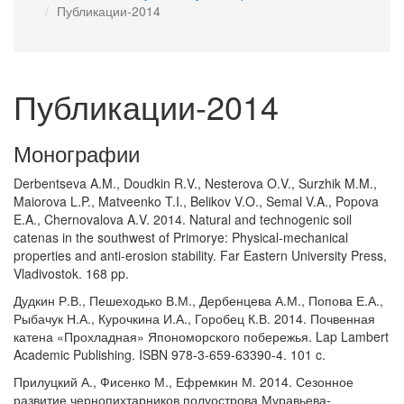
Публикации-2014
Публикации-2014
Монографии
Derbentseva A.M., Doudkin R.V., Nesterova O.V., Surzhik M.M.,
Maiorova L.P., Matveenko T.I., Belikov V.O., Semal V.A., Popova
E.A., Chernovalova A.V. 2014. Natural and technogenic soil
catenas in the southwest of Primorye: Physical-mechanical
properties and anti-erosion stability. Far Eastern University Press,
Vladivostok. 168 pp.
Дудкин Р.В., Пешеходько В.М., Дербенцева А.М., Попова Е.А.,
Рыбачук Н.А., Курочкина И.А., Горобец К.В. 2014. Почвенная
катена «Прохладная» Япономорского побережья. Lap Lambert
Academic Publishing. ISBN 978-3-659-63390-4. 101 c.
Прилуцкий А., Фисенко М., Ефремкин М. 2014. Сезонное
развитие чернопихтарников полуострова Муравьева-