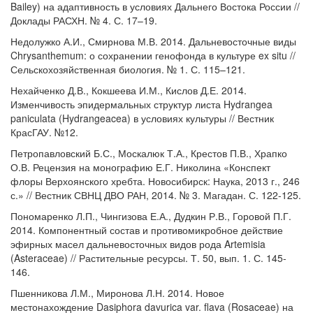
Bailey) на адаптивность в условиях Дальнего Востока России //
Доклады РАСХН. № 4. С. 17–19.
Недолужко А.И., Смирнова М.В. 2014. Дальневосточные виды
Chrysanthemum: о сохранении генофонда в культуре ex situ //
Сельскохозяйственная биология. № 1. С. 115–121.
Нехайченко Д.В., Кокшеева И.М., Кислов Д.Е. 2014.
Изменчивость эпидермальных структур листа Hydrangea
paniculata (Hydrangeacea) в условиях культуры // Вестник
КрасГАУ. №12.
Петропавловский Б.С., Москалюк Т.А., Крестов П.В., Храпко
О.В. Рецензия на монографию Е.Г. Николина «Конспект
флоры Верхоянского хребта. Новосибирск: Наука, 2013 г., 246
с.» // Вестник СВНЦ ДВО РАН, 2014. № 3. Магадан. С. 122-125.
Пономаренко Л.П., Чингизова Е.А., Дудкин Р.В., Горовой П.Г.
2014. Компонентный состав и противомикробное действие
эфирных масел дальневосточных видов рода Artemisia
(Asteraceae) // Растительные ресурсы. Т. 50, вып. 1. С. 145-
146.
Пшенникова Л.М., Миронова Л.Н. 2014. Новое
местонахождение Dasiphora davurica var. flava (Rosaceae) на