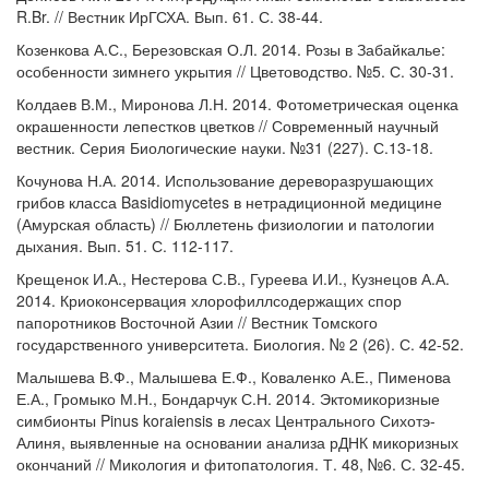
R.Br. // Вестник ИрГСХА. Вып. 61. С. 38-44.
Козенкова А.С., Березовская О.Л. 2014. Розы в Забайкалье:
особенности зимнего укрытия // Цветоводство. №5. С. 30-31.
Колдаев В.М., Миронова Л.Н. 2014. Фотометрическая оценка
окрашенности лепестков цветков // Современный научный
вестник. Серия Биологические науки. №31 (227). С.13-18.
Кочунова Н.А. 2014. Использование дереворазрушающих
грибов класса Basidiomycetes в нетрадиционной медицине
(Амурская область) // Бюллетень физиологии и патологии
дыхания. Вып. 51. С. 112-117.
Крещенок И.А., Нестерова С.В., Гуреева И.И., Кузнецов А.А.
2014. Криоконсервация хлорофиллсодержащих спор
папоротников Восточной Азии // Вестник Томского
государственного университета. Биология. № 2 (26). С. 42-52.
Малышева В.Ф., Малышева Е.Ф., Коваленко А.Е., Пименова
Е.А., Громыко М.Н., Бондарчук С.Н. 2014. Эктомикоризные
симбионты Pinus koraiensis в лесах Центрального Сихотэ-
Алиня, выявленные на основании анализа рДНК микоризных
окончаний // Микология и фитопатология. Т. 48, №6. С. 32-45.