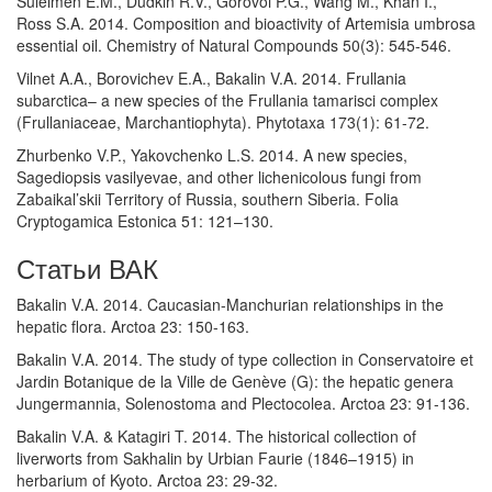
Suleimen E.M., Dudkin R.V., Gorovoi P.G., Wang M., Khan I.,
Ross S.A. 2014. Composition and bioactivity of Artemisia umbrosa
essential oil. Chemistry of Natural Compounds 50(3): 545-546.
Vilnet A.A., Borovichev E.A., Bakalin V.A. 2014. Frullania
subarctica– a new species of the Frullania tamarisci complex
(Frullaniaceae, Marchantiophyta). Phytotaxa 173(1): 61-72.
Zhurbenko V.P., Yakovchenko L.S. 2014. A new species,
Sagediopsis vasilyevae, and other lichenicolous fungi from
Zabaikal’skii Territory of Russia, southern Siberia. Folia
Cryptogamica Estonica 51: 121–130.
Статьи ВАК
Bakalin V.A. 2014. Caucasian-Manchurian relationships in the
hepatic flora. Arctoa 23: 150-163.
Bakalin V.A. 2014. The study of type collection in Conservatoire et
Jardin Botanique de la Ville de Genève (G): the hepatic genera
Jungermannia, Solenostoma and Plectocolea. Arctoa 23: 91-136.
Bakalin V.A. & Katagiri T. 2014. The historical collection of
liverworts from Sakhalin by Urbian Faurie (1846–1915) in
herbarium of Kyoto. Arctoa 23: 29-32.