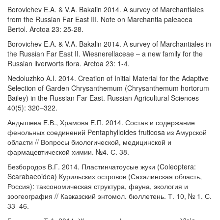
Borovichev E.A. & V.A. Bakalin 2014. A survey of Marchantiales
from the Russian Far East III. Note on Marchantia paleacea
Bertol. Arctoa 23: 25-28.
Borovichev E.A. & V.A. Bakalin 2014. A survey of Marchantiales in
the Russian Far East II. Wiesnerellaceae – a new family for the
Russian liverworts flora. Arctoa 23: 1-4.
Nedoluzhko A.I. 2014. Creation of Initial Material for the Adaptive
Selection of Garden Chrysanthemum (Chrysanthemum hortorum
Bailey) in the Russian Far East. Russian Agricultural Sciences
40(5): 320–322.
Андышева Е.В., Храмова Е.П. 2014. Состав и содержание
фенольных соединений Pentaphylloides fruticosa из Амурской
области // Вопросы биологической, медицинской и
фармацевтической химии. №4. С. 38.
Безбородов В.Г. 2014. Пластинчатоусые жуки (Coleoptera:
Scarabaeoidea) Курильских островов (Сахалинская область,
Россия): таксономическая структура, фауна, экология и
зоогеография // Кавказский энтомол. бюллетень. Т. 10, № 1. С.
33–46.