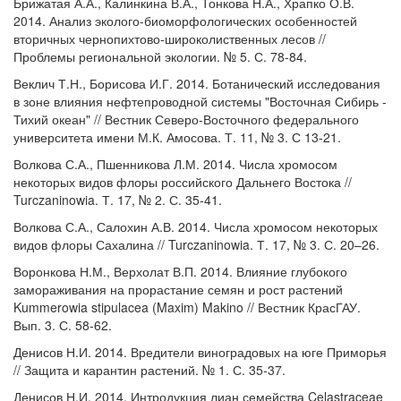
Брижатая А.А., Калинкина В.А., Тонкова Н.А., Храпко О.В.
2014. Анализ эколого-биоморфологических особенностей
вторичных чернопихтово-широколиственных лесов //
Проблемы региональной экологии. № 5. С. 78-84.
Веклич Т.Н., Борисова И.Г. 2014. Ботанический исследования
в зоне влияния нефтепроводной системы "Восточная Сибирь -
Тихий океан" // Вестник Северо-Восточного федерального
университета имени М.К. Амосова. Т. 11, № 3. С 13-21.
Волкова С.А., Пшенникова Л.М. 2014. Числа хромосом
некоторых видов флоры российского Дальнего Востока //
Turczaninowia. Т. 17, № 2. С. 35-41.
Волкова С.А., Салохин А.В. 2014. Числа хромосом некоторых
видов флоры Сахалина // Turczaninowia. Т. 17, № 3. С. 20–26.
Воронкова Н.М., Верхолат В.П. 2014. Влияние глубокого
замораживания на прорастание семян и рост растений
Kummerowia stipulacea (Maxim) Makino // Вестник КрасГАУ.
Вып. 3. С. 58-62.
Денисов Н.И. 2014. Вредители виноградовых на юге Приморья
// Защита и карантин растений. № 1. С. 35-37.
Денисов Н.И. 2014. Интродукция лиан семейства Celastraceae