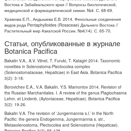
Востока и Забайкальского края // Вопросы биологической,
медицинской и фармацевтической химии. №4. С. 68-69.
Храмова Е.П., Андышева Е.В. 2014. Фенольные соединения
видов рода Pentaphylloides (Rosaceae) Дальнего Востока //
Растительный мир Азиатской России. №4(14). С. 65-70.
Статьи, опубликованные в журнале
Botanica Pacifica
Bakalin V.A., A.V. Vilnet, T. Furuki, T. Katagiri 2014. Taxonomic
novelties in Solenostoma-Plectocolea complex
(Solenostomataceae, Hepaticae) in East Asia. Botanica Pacifica
3(2): 3-18.
Borovichev E.A., V.A. Bakalin, Y.S. Mamontov 2014. Revision of
the Russian Marchantiales. I. A review of the genus Plagiochasma
Lehm. et Lindenb. (Aytoniaceae, Hepaticae). Botanica Pacifica
3(2): 19-26.
Bakalin V.A. The revision of ‘Jungermannia s.l.’ in the North
Pacific: the genera Endogemma, Jungermannia s. str.,
Metasolenostoma, Plectocolea and Solenostoma (Hepaticae).
Botanica Pacifica 3(2): 55-128.