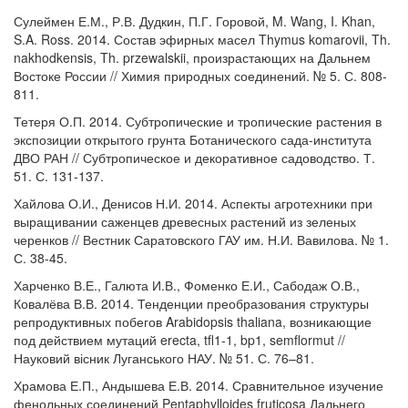
Сулеймен Е.М., Р.В. Дудкин, П.Г. Горовой, M. Wang, I. Khan,
S.A. Ross. 2014. Состав эфирных масел Thymus komarovii, Th.
nakhodkensis, Th. przewalskii, произрастающих на Дальнем
Востоке России // Химия природных соединений. № 5. С. 808-
811.
Тетеря О.П. 2014. Субтропические и тропические растения в
экспозиции открытого грунта Ботанического сада-института
ДВО РАН // Субтропическое и декоративное садоводство. Т.
51. С. 131-137.
Хайлова О.И., Денисов Н.И. 2014. Аспекты агротехники при
выращивании саженцев древесных растений из зеленых
черенков // Вестник Саратовского ГАУ им. Н.И. Вавилова. № 1.
С. 38-45.
Харченко В.Е., Галюта И.В., Фоменко Е.И., Сабодаж О.В.,
Ковалёва В.В. 2014. Тенденции преобразования структуры
репродуктивных побегов Arabidopsis thaliana, возникающие
под действием мутаций erecta, tfl1-1, bp1, semflormut //
Науковий вісник Луганського НАУ. № 51. С. 76–81.
Храмова Е.П., Андышева Е.В. 2014. Сравнительное изучение
фенольных соединений Pentaphylloides fruticosa Дальнего