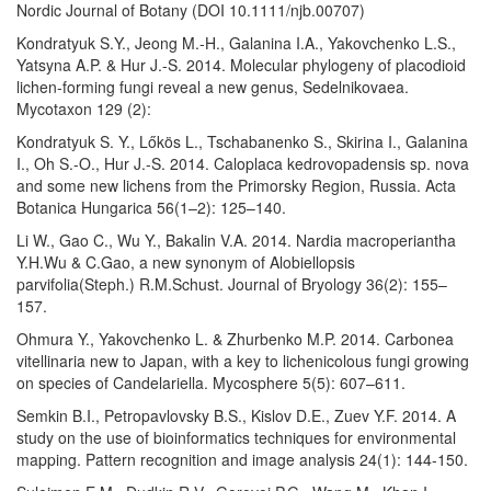
Nordic Journal of Botany (DOI 10.1111/njb.00707)
Kondratyuk S.Y., Jeong M.-H., Galanina I.A., Yakovchenko L.S.,
Yatsyna A.P. & Hur J.-S. 2014. Molecular phylogeny of placodioid
lichen-forming fungi reveal a new genus, Sedelnikovaea.
Mycotaxon 129 (2):
Kondratyuk S. Y., Lőkös L., Tschabanenko S., Skirina I., Galanina
I., Oh S.-O., Hur J.-S. 2014. Caloplaca kedrovopadensis sp. nova
and some new lichens from the Primorsky Region, Russia. Acta
Botanica Hungarica 56(1–2): 125–140.
Li W., Gao C., Wu Y., Bakalin V.A. 2014. Nardia macroperiantha
Y.H.Wu & C.Gao, a new synonym of Alobiellopsis
parvifolia(Steph.) R.M.Schust. Journal of Bryology 36(2): 155–
157.
Ohmura Y., Yakovchenko L. & Zhurbenko M.P. 2014. Carbonea
vitellinaria new to Japan, with a key to lichenicolous fungi growing
on species of Candelariella. Mycosphere 5(5): 607–611.
Semkin B.I., Petropavlovsky B.S., Kislov D.E., Zuev Y.F. 2014. A
study on the use of bioinformatics techniques for environmental
mapping. Pattern recognition and image analysis 24(1): 144-150.