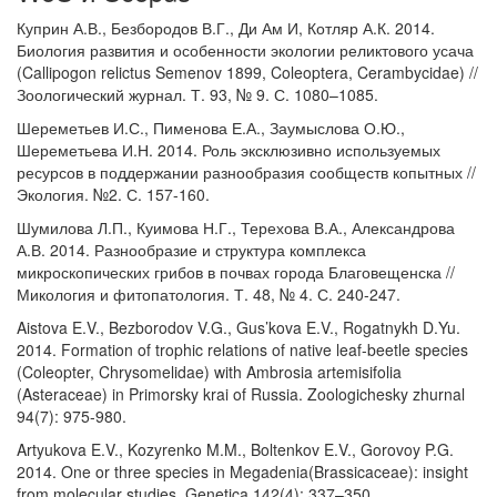
Куприн А.В., Безбородов В.Г., Ди Ам И, Котляр А.К. 2014.
Биология развития и особенности экологии реликтового усача
(Callipogon relictus Semenov 1899, Coleoptera, Cerambycidae) //
Зоологический журнал. Т. 93, № 9. С. 1080–1085.
Шереметьев И.С., Пименова Е.А., Заумыслова О.Ю.,
Шереметьева И.Н. 2014. Роль эксклюзивно используемых
ресурсов в поддержании разнообразия сообществ копытных //
Экология. №2. С. 157-160.
Шумилова Л.П., Куимова Н.Г., Терехова В.А., Александрова
А.В. 2014. Разнообразие и структура комплекса
микроскопических грибов в почвах города Благовещенска //
Микология и фитопатология. Т. 48, № 4. С. 240-247.
Aistova E.V., Bezborodov V.G., Gus’kova E.V., Rogatnykh D.Yu.
2014. Formation of trophic relations of native leaf-beetle species
(Coleopter, Chrysomelidae) with Ambrosia artemisifolia
(Asteraceae) in Primorsky krai of Russia. Zoologichesky zhurnal
94(7): 975-980.
Artyukova E.V., Kozyrenko M.M., Boltenkov E.V., Gorovoy P.G.
2014. One or three species in Megadenia(Brassicaceae): insight
from molecular studies. Genetica 142(4): 337–350.