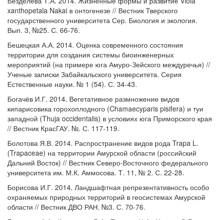
Безделева Т.А. 2014. Жизненные формы и развитие Viola
xanthopetala Nakai в онтогенезе // Вестник Тверского
государственного университета Сер. Биология и экология.
Вып. 3, №25. С. 66-76.
Бешецкая А.А. 2014. Оценка современного состояния
территории для создания системы биоинженерных
мероприятий (на примере юга Амуро-Зейского междуречья) //
Ученые записки Забайкальского университета. Серия
Естественные науки. № 1 (54). С. 34-43.
Богачёв И.Г. 2014. Вегетативное размножение видов
кипарисовика горохоплодного (Chamaecyparis pisifera) и туи
западной (Thuja occidentalis) в условиях юга Приморского края
// Вестник КрасГАУ. №. С. 117-119.
Болотова Я.В. 2014. Распространение видов рода Trapa L.
(Trapaceae) на территории Амурской области (российский
Дальний Восток) // Вестник Северо-Восточного федерального
университета им. М.К. Аммосова. Т. 11, № 2. С. 22-28.
Борисова И.Г. 2014. Ландшафтная репрезентативность особо
охраняемых природных территорий в геосистемах Амурской
области // Вестник ДВО РАН. №3. С. 70-76.