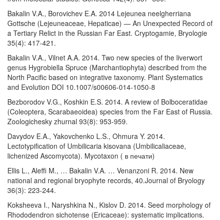
Bakalin V.A., Borovichev E.A. 2014 Lejeunea neelgherriana
Gottsche (Lejeuneaceae, Hepaticae) — An Unexpected Record of
a Tertiary Relict in the Russian Far East. Cryptogamie, Bryologie
35(4): 417-421.
Bakalin V.A., Vilnet A.A. 2014. Two new species of the liverwort
genus Hygrobiella Spruce (Marchantiophyta) described from the
North Pacific based on integrative taxonomy. Plant Systematics
and Evolution DOI 10.1007/s00606-014-1050-8
Bezborodov V.G., Koshkin E.S. 2014. A review of Bolboceratidae
(Coleoptera, Scarabaeoidea) species from the Far East of Russia.
Zoologichesky zhurnal 93(8): 953-959.
Davydov E.A., Yakovchenko L.S., Ohmura Y. 2014.
Lectotypification of Umbilicaria kisovana (Umbilicaliaceae,
lichenized Ascomycota). Mycotaxon ( в печати)
Ellis L., Aleffi M., … Bakalin V.A. … Venanzoni R. 2014. New
national and regional bryophyte records, 40.Journal of Bryology
36(3): 223-244.
Koksheeva I., Naryshkina N., Kislov D. 2014. Seed morphology of
Rhododendron sichotense (Ericaceae): systematic implications.