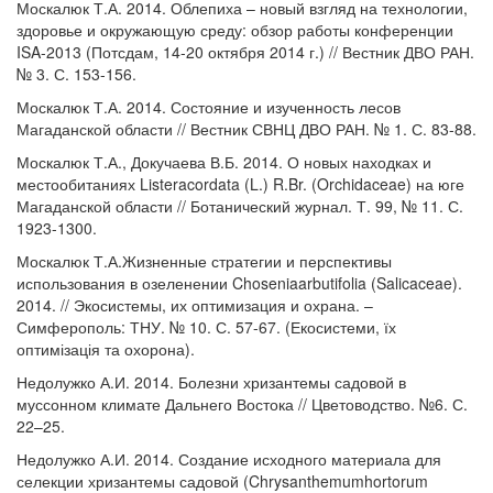
Москалюк Т.А. 2014. Облепиха – новый взгляд на технологии,
здоровье и окружающую среду: обзор работы конференции
ISA-2013 (Потсдам, 14-20 октября 2014 г.) // Вестник ДВО РАН.
№ 3. С. 153-156.
Москалюк Т.А. 2014. Состояние и изученность лесов
Магаданской области // Вестник СВНЦ ДВО РАН. № 1. С. 83-88.
Москалюк Т.А., Докучаева В.Б. 2014. О новых находках и
местообитаниях Listeracordata (L.) R.Br. (Orchidaceae) на юге
Магаданской области // Ботанический журнал. Т. 99, № 11. С.
1923-1300.
Москалюк Т.А.Жизненные стратегии и перспективы
использования в озеленении Choseniaarbutifolia (Salicaceae).
2014. // Экосистемы, их оптимизация и охрана. –
Симферополь: ТНУ. № 10. С. 57-67. (Екосистеми, їх
оптимізація та охорона).
Недолужко А.И. 2014. Болезни хризантемы садовой в
муссонном климате Дальнего Востока // Цветоводство. №6. С.
22–25.
Недолужко А.И. 2014. Создание исходного материала для
селекции хризантемы садовой (Chrysanthemumhortorum