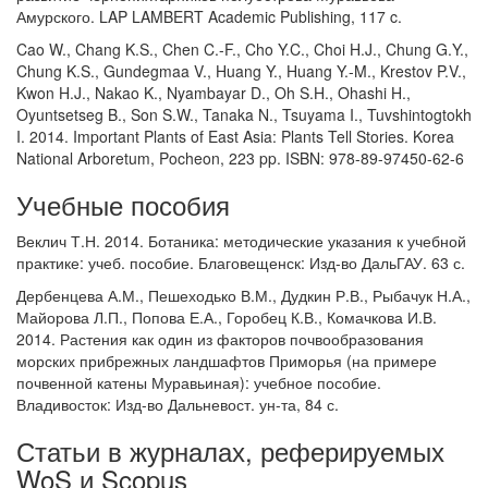
Амурского. LAP LAMBERT Academic Publishing, 117 c.
Cao W., Chang K.S., Chen C.-F., Cho Y.C., Choi H.J., Chung G.Y.,
Chung K.S., Gundegmaa V., Huang Y., Huang Y.-M., Krestov P.V.,
Kwon H.J., Nakao K., Nyambayar D., Oh S.H., Ohashi H.,
Oyuntsetseg B., Son S.W., Tanaka N., Tsuyama I., Tuvshintogtokh
I. 2014. Important Plants of East Asia: Plants Tell Stories. Korea
National Arboretum, Pocheon, 223 pp. ISBN: 978-89-97450-62-6
Учебные пособия
Веклич Т.Н. 2014. Ботаника: методические указания к учебной
практике: учеб. пособие. Благовещенск: Изд-во ДальГАУ. 63 с.
Дербенцева А.М., Пешеходько В.М., Дудкин Р.В., Рыбачук Н.А.,
Майорова Л.П., Попова Е.А., Горобец К.В., Комачкова И.В.
2014. Растения как один из факторов почвообразования
морских прибрежных ландшафтов Приморья (на примере
почвенной катены Муравьиная): учебное пособие.
Владивосток: Изд-во Дальневост. ун-та, 84 с.
Статьи в журналах, реферируемых
WoS и Scopus