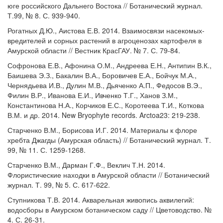
юге российского Дальнего Востока // Ботанический журнал.
Т.99, № 8. С. 939-940.
Рогатных Д.Ю., Аистова Е.В. 2014. Взаимосвязи насекомых-
вредителей и сорных растений в агроценозах картофеля в
Амурской области // Вестник КрасГАУ. № 7. С. 79-84.
Софронова Е.В., Афонина О.М., Андреева Е.Н., Антипин В.К.,
Баишева Э.З., Бакалин В.А., Боровичев Е.А., Бойчук М.А.,
Чернядьева И.В., Дулин М.В., Дьяченко А.П., Федосов В.Э.,
Филин В.Р., Иванова Е.И., Ивченко Т.Г., Ханов З.М.,
Константинова Н.А., Корчиков Е.С., Коротеева Т.И., Коткова
В.М. и др. 2014. New Bryophyte records. Arctoa23: 219-238.
Старченко В.М., Борисова И.Г. 2014. Материалы к флоре
хребта Джагды (Амурская область) // Ботанический журнал. Т.
99, № 11. С. 1259-1268.
Старченко В.М., Дарман Г.Ф., Веклич Т.Н. 2014.
Флористические находки в Амурской области // Ботанический
журнал. Т. 99, № 5. С. 617-622.
Ступникова Т.В. 2014. Акварельная живопись аквилегий:
водосборы в Амурском ботаническом саду // Цветоводство. №
4. С. 26-31.