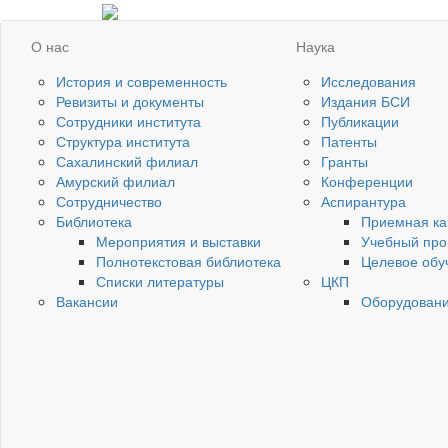
О нас
Наука
История и современность
Исследования
Ревизиты и документы
Издания БСИ
Сотрудники института
Публикации
Структура института
Патенты
Сахалинский филиал
Гранты
Амурский филиал
Конференции
Сотрудничество
Аспирантура
Библиотека
Приемная ка
Мероприятия и выставки
Учебный про
Полнотекстовая библиотека
Целевое обу
Списки литературы
ЦКП
Вакансии
Оборудован