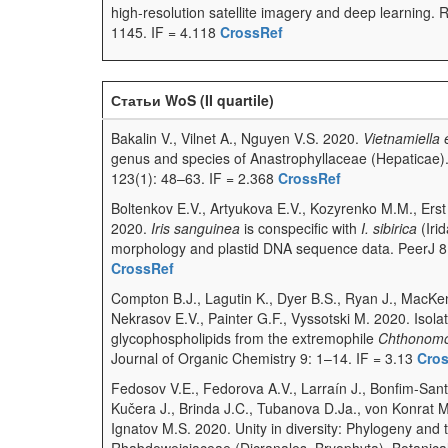
high-resolution satellite imagery and deep learning.
1145. IF = 4.118
CrossRef
Статьи WoS (II quartile)
Bakalin V., Vilnet A., Nguyen V.S. 2020.
Vietnamiella 
genus and species of Anastrophyllaceae (Hepaticae).
123(1): 48–63. IF = 2.368
CrossRef
Boltenkov E.V., Artyukova E.V., Kozyrenko M.M., Erst 
2020.
Iris sanguinea
is conspecific with
I. sibirica
(Iri
morphology and plastid DNA sequence data. PeerJ 8:
CrossRef
Compton B.J., Lagutin K., Dyer B.S., Ryan J., MacKenz
Nekrasov E.V., Painter G.F., Vyssotski M. 2020. Isola
glycophospholipids from the extremophile
Chthonomo
Journal of Organic Chemistry 9: 1–14. IF = 3.13
Cro
Fedosov V.E., Fedorova A.V., Larraín J., Bonfim-Sant
Kučera J., Brinda J.C., Tubanova D.Ja., von Konrat M
Ignatov M.S. 2020. Unity in diversity: Phylogeny and