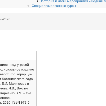
История и итоги мероприятия «Неделя э
Специализированные курсы
и-2020
ящиеся под угрозой
 официальное издание
вост. гос. аграр. ун-
л Ботанического сада-
. Е.И. Маликова / в
отова Я.В., Веклич
Старченко В.М. – 2-е
енное. –
а, 2020. ISBN 978-5-