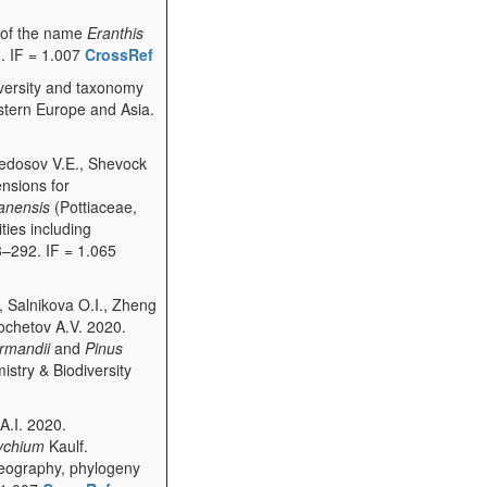
n of the name
Eranthis
. IF = 1.007
CrossRef
iversity and taxonomy
tern Europe and Asia.
Fedosov V.E., Shevock
nsions for
anensis
(Pottiaceae,
ties including
3–292. IF = 1.065
., Salnikova O.I., Zheng
Kochetov A.V. 2020.
rmandii
and
Pinus
mistry & Biodiversity
A.I. 2020.
ychium
Kaulf.
ogeography, phylogeny