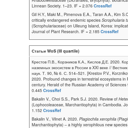
Rhabdoweisiaceae (Dicranales, Bryophyta). Botanical
Linnean Society. 1–23. IF = 2.076
CrossRef
Gil H.Y., Maki M., Pimenova E.A., Taran A.A., Kim S.C
critically endangered endemic species
Scrophularia 
(Scrophulariaceae) on Ulleung Island, Korea: implicat
Journal of Plant Research. IF = 2.185
CrossRef
Статьи WoS (III quartile)
Крестов П.В., Корзников К.А., Кислов Д.Е. 2020. 
наземных экосистем в России в XXI веке // Вестни
наук. Т. 90, № 6. С. 514–521. [Krestov P.V., Korznikov
2020. Profound changes in terrestrial ecosystems in 
century. Herald of the Russian Academy of Sciences 
0.445
CrossRef
Bakalin V., Choi S.S., Park S.J. 2020. Review of
Hete
(Lophocoleaceae, Marchantiophyta) in Cambodia. Jour
1.152
CrossRef
Bakalin V., Vilnet A. 2020.
Plagiochila xerophila
(Plagi
Marchantiophyta) – a highly xerophilous new species