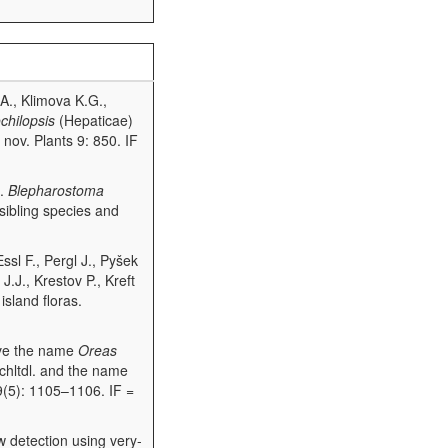
.A., Klimova K.G.,
chilopsis
(Hepaticae)
nov. Plants 9: 850. IF
0.
Blepharostoma
sibling species and
ssl F., Pergl J., Pyšek
J.J., Krestov P., Kreft
sland floras.
rve the name
Oreas
hltdl. and the name
(5): 1105–1106. IF =
w detection using very-