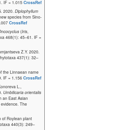
1. IF = 1.015
CrossRef
.S. 2020.
Diplophyllum
new species from Sino-
1.007
CrossRef
Oncocyclus
(
Iris
,
axa 468(1): 45–61. IF =
umjantseva Z.Y. 2020.
Phytotaxa 437(1): 32–
 of the Linnaean name
9. IF = 1.156
CrossRef
Konoreva L.,
0.
Umbilicaria orientalis
h an East Asian
r evidence. The
n of Roylean plant
otaxa 440(3): 249–