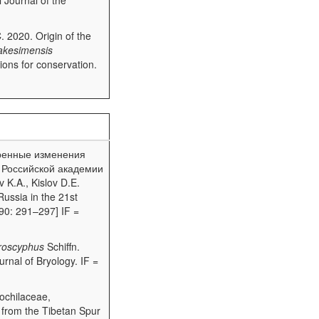
 Journal of the
. 2020. Origin of the
takesimensis
ions for conservation.
Коренные изменения
к Российской академии
 K.A., Kislov D.E.
Russia in the 21st
90: 291–297] IF =
roscyphus
Schiffn.
nal of Bryology. IF =
ochilaceae,
 from the Tibetan Spur