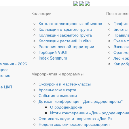
Коллекции
Посетител
Каталог коллекционных объектов
График
Коллекции открытого грунта
Билеты
Коллекции закрытого грунта
Правил
Коллекции растений in vitro
Схема т
Растения лесной территории
Экспози
Гербарий VBGI
Оранже
Index Seminum
Лес и э
мпания - 2026
Как доб
цесс
Мероприятия и программы
чение
Экскурсии и мастер-классы
ие ЦКП
Арсеньевская карта
События и выставки
Детская конференция "День рододендрона"
О рододендроне
Итоги конференции «День рододендрон
Фестиваль науки и творчества «Дни Р»
Неделя экологического просвещения