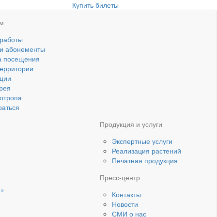
Купить билеты
ям
 работы
 и абонементы
а посещения
ерритории
ции
рея
котропа
раться
Продукция и услуги
Экспертные услуги
Реализация растений
Печатная продукция
Пресс-центр
а»
Контакты
Новости
СМИ о нас