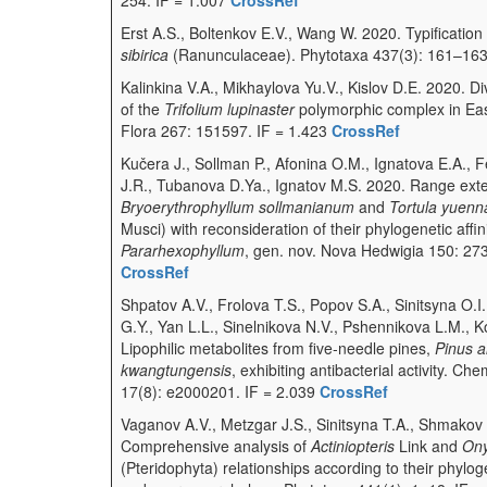
254. IF = 1.007
CrossRef
Erst A.S., Boltenkov E.V., Wang W. 2020. Typificatio
sibirica
(Ranunculaceae). Phytotaxa 437(3): 161–163
Kalinkina V.A., Mikhaylova Yu.V., Kislov D.E. 2020. D
of the
Trifolium lupinaster
polymorphic complex in Eas
Flora 267: 151597. IF = 1.423
CrossRef
Kučera J., Sollman P., Afonina O.M., Ignatova E.A., 
J.R., Tubanova D.Ya., Ignatov M.S. 2020. Range exte
Bryoerythrophyllum sollmanianum
and
Tortula yuenn
Musci) with reconsideration of their phylogenetic affini
Pararhexophyllum
, gen. nov. Nova Hedwigia 150: 27
CrossRef
Shpatov A.V., Frolova T.S., Popov S.A., Sinitsyna O.I
G.Y., Yan L.L., Sinelnikova N.V., Pshennikova L.M., 
Lipophilic metabolites from five‐needle pines,
Pinus a
kwangtungensis
, exhibiting antibacterial activity. Che
17(8): e2000201. IF = 2.039
CrossRef
Vaganov A.V., Metzgar J.S., Sinitsyna T.A., Shmakov 
Comprehensive analysis of
Actiniopteris
Link and
On
(Pteridophyta) relationships according to their phyl