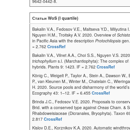
9642-0442-8.
Статьи WoS (I quartile)
Bakalin V.A., Fedosov V.E., Maltseva Y.D., Milyutina I
Nguyen H.M., Troitsky A.V. 2020. Overview of
Schisto
in Pacific Asia with the description
Protochilopsis
gen. 
= 2.762
CrossRef
Bakalin V.A., Vilnet A.A., Choi S.S., Nguyen V.S. 202
trichophyllum
s.l. (Marchantiophyta): The complex of 
hybrids. Plants 9: 1423. IF = 2.762
CrossRef
König C., Weigelt P., Taylor A., Stein A., Dawson W., E
P., van Kleunen M., Winter M., Chatelain C., Wieringa 
H. 2020. Source pools and disharmony of the world’s i
Ecography 43: 1–12. IF = 6.455
CrossRef
Brinda J.C., Fedosov V.E. 2020. Proposals to conse
Brid. with a conserved type against
Oreas
Cham. & Sc
Rhabdoweisiaceae (Dicranales, Bryophyta). Taxon 69
2.817
CrossRef
Kislov D.E., Korznikov K.A. 2020. Automatic windthro