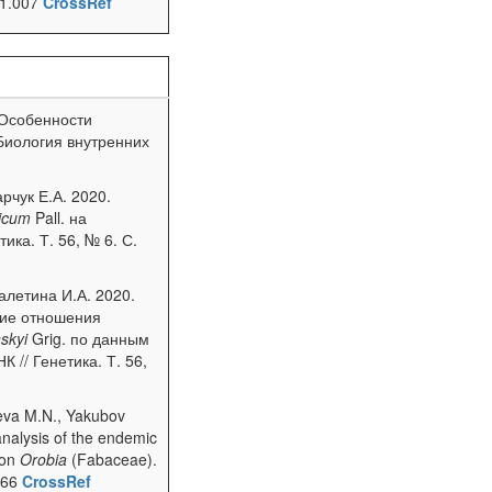
 1.007
CrossRef
 Особенности
 Биология внутренних
рчук Е.А. 2020.
icum
Pall. на
ика. Т. 56, № 6. С.
алетина И.А. 2020.
кие отношения
skyi
Grig. по данным
 // Генетика. Т. 56,
aeva M.N., Yakubov
analysis of the endemic
ion
Orobia
(Fabaceae).
.466
CrossRef