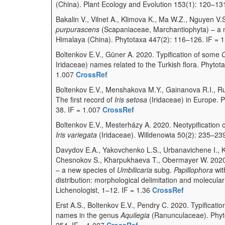
(China). Plant Ecology and Evolution 153(1): 120–13
Bakalin V., Vilnet A., Klimova K., Ma W.Z., Nguyen V
purpurascens
(Scapaniaceae, Marchantiophyta) – a 
Himalaya (China). Phytotaxa 447(2): 116–126. IF = 
Boltenkov E.V., Güner A. 2020. Typification of some
Iridaceae) names related to the Turkish flora. Phytot
1.007
CrossRef
Boltenkov E.V., Menshakova M.Y., Gainanova R.I., R
The first record of
Iris setosa
(Iridaceae) in Europe. 
38. IF = 1.007
CrossRef
Boltenkov E.V., Mesterházy A. 2020. Neotypification
Iris variegata
(Iridaceae). Willdenowia 50(2): 235–23
Davydov E.A., Yakovchenko L.S., Urbanavichene I., 
Chesnokov S., Kharpukhaeva T., Obermayer W. 202
– a new species of
Umbilicaria
subg.
Papillophora
wit
distribution: morphological delimitation and molecula
Lichenologist, 1–12. IF = 1.36
CrossRef
Erst A.S., Boltenkov E.V., Pendry C. 2020. Typificatio
names in the genus
Aquilegia
(Ranunculaceae). Phyt