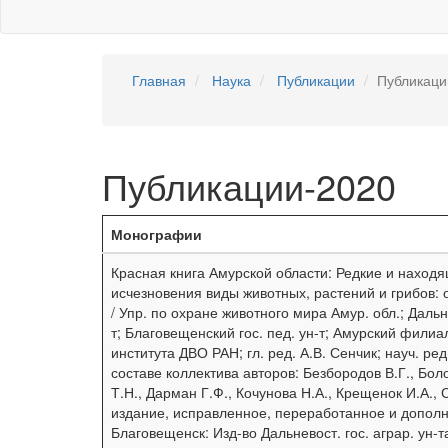
Главная
Наука
Публикации
Публикаци
Публикации-2020
Монографии
Красная книга Амурской области: Редкие и наход
исчезновения виды животных, растений и грибов:
/ Упр. по охране животного мира Амур. обл.; Дальне
т; Благовещенский гос. пед. ун-т; Амурский филиа
института ДВО РАН; гл. ред. А.В. Сенчик; науч. ред
составе коллектива авторов: Безбородов В.Г., Бол
Т.Н., Дарман Г.Ф., Кочунова Н.А., Крещенок И.А., 
издание, исправленное, переработанное и дополн
Благовещенск: Изд-во Дальневост. гос. аграр. ун-т