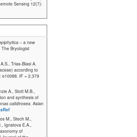
 Remote Sensing 12(7):
epiphytica
– a new
 The Bryologist
A.S., Trias-Blasi A.
daceae) according to
 e10088. IF = 2.379
ie A., Stott M.B.,
tion and synthesis of
nas calidirosea
. Asian
ssRef
os M., Stech M.,
., Ignatova E.A.,
 taxonomy of