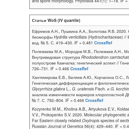
and spore morphology. Phytotaxa 441(1): 1–18. IF =
Статьи WoS (IV quartile)
Ефремов А.Н., Пушкина А.А., Болотова Я.В. 2020.
биоморфы
Hydrilla verticillata
(Hydrocharitaceae) //
вод. № 5. С. 419–430. IF = 0.481
CrossRef
Полежаева М.А., Мородов М.В., Полежаев А.Н., Ма
Внутривидовая структура
Rhododendron camtschat
полуострове Камчатка: генетический аспект // Генет
726–731. IF = 0.466
CrossRef
Хантемирова Е.В., Беляев А.Ю., Корчагина О.С., Л
Генетическая дифференциация и филогенетичес
Glycyrrhiza glabra
L.,
G. uralensis
Fisch. и
G. korzhin
анализа изменчивости маркеров хлоропластной ДНК
№ 7. С. 792–804. IF = 0.466
CrossRef
Kozyrenko M.M., Kholina A.B., Artyukova E.V., Kold
V.V., Prokopenko S.V. 2020. Molecular phylogenetic 
Far Eastern closely related
Oxytropis
species of sect
Russian Journal of Genetics 56(4): 429–440. IF = 0