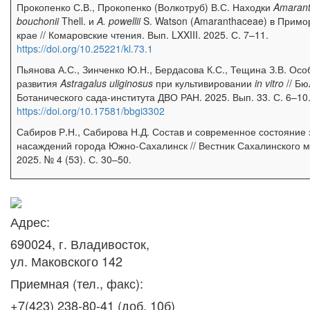
Прокопенко С.В., Прокопенко (Волкотруб) В.С. Находки
Amaran
bouchonii
Thell. и
A. powellii
S. Watson (Amaranthaceae) в Примо
крае // Комаровские чтения. Вып. LXXIII. 2025. С. 7–11.
https://doi.org/10.25221/kl.73.1
Пьянова А.С., Зинченко Ю.Н., Бердасова К.С., Тещина З.В. Ос
развития
Astragalus uliginosus
при культивировании
in vitro
// Бю
Ботанического сада-института ДВО РАН. 2025. Вып. 33. С. 6–10
https://doi.org/10.17581/bbgi3302
Сабиров Р.Н., Сабирова Н.Д. Состав и современное состояние
насаждений города Южно-Сахалинск // Вестник Сахалинского м
2025. № 4 (53). С. 30–50.
Адрес:
690024, г. Владивосток,
ул. Маковского 142
Приемная (тел., факс):
+7(423) 238-80-41 (доб. 10б)