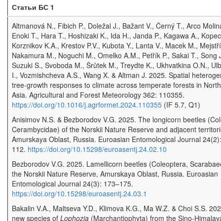
Статьи БС 1
Altmanová N., Fibich P., Doležal J., Bažant V., Černý T., Arco Molin
Enoki T., Hara T., Hoshizaki K., Ida H., Janda P., Kagawa A., Kopec
Korznikov K.A., Krestov P.V., Kubota Y., Lanta V., Macek M., Mejstří
Nakamura M., Noguchi M., Omelko A.M., Petřík P., Sakai T., Song J
Suzuki S., Svoboda M., Šrůtek M., Treydte K., Ukhvatkina O.N., Ul
I., Vozmishcheva A.S., Wang X. & Altman J. 2025. Spatial heterogen
tree-growth responses to climate across temperate forests in Nort
Asia. Agricultural and Forest Meteorology 362: 110355.
https://doi.org/10.1016/j.agrformet.2024.110355
(IF 5.7, Q1)
Anisimov N.S. & Bezborodov V.G. 2025. The longicorn beetles (Col
Cerambycidae) of the Norskii Nature Reserve and adjacent territori
Amurskaya Oblast, Russia. Euroasian Entomological Journal 24(2)
112.
https://doi.org/10.15298/euroasentj.24.02.10
Bezborodov V.G. 2025. Lamellicorn beetles (Coleoptera, Scarabae
the Norskii Nature Reserve, Amurskaya Oblast, Russia. Euroasian
Entomological Journal 24(3): 173–175.
https://doi.org/10.15298/euroasentj.24.03.1
Bakalin V.A., Maltseva Y.D., Klimova K.G., Ma W.Z. & Choi S.S. 20
new species of
Lophozia
(Marchantiophyta) from the Sino-Himalay