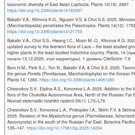
taxonomic diversity of East Asian
Lophozia
. Plants 14(19): 2997.
https://doi.org/10.3390/plants14192997
Bakalin V.A., Klimova K.G., Nguyen V.S. & Choi S.S. 2025.
Monoso
(Marchantiopsida) penetrates the Paleotropics. Plants 14(12): 1755
https://doi.org/10.3390/plants14121755
Bakalin V.A., Choi S.S., Hwang I.C., Moon M.-O., Klimova K.G. 202
updated survey to the liverwort flora of Laos – the least studied gr
higher plants in the least studied Indochina country. Plants, 14 (пр
печати 13.12.2025, этап корректуры). 1 уровень CiteScore: 7.6
Bum H.M., Park S.J., Yun N., Bakalin V.A. & Choi S.S. 2025. Taxon
the genus
Porella
(Porellaceae, Marchantiophyta) on the Korean P
Plants 14: 1260.
https://doi.org/10.3390/plants14081260
Chesnokov S.V., Etylina A.S., Konoreva L.A. 2025. Addition to the l
flora of the Chukotka Autonomous Area, North of the Russian Far E
Novosti sistematiki nizshikh rastenii 59(1): L73–L79.
Chesnokov S.V., Konoreva L.A., Prokopiev I.A., Skirin F.V. & Skirina 
2025. Revision of the
Myelochroa
genus (Parmeliaceae, lichenized
Ascomycota) in the south of the Russian Far East. Botanica Pacific
135–147.
https://doi.org/10.17581/bp.2025.14204