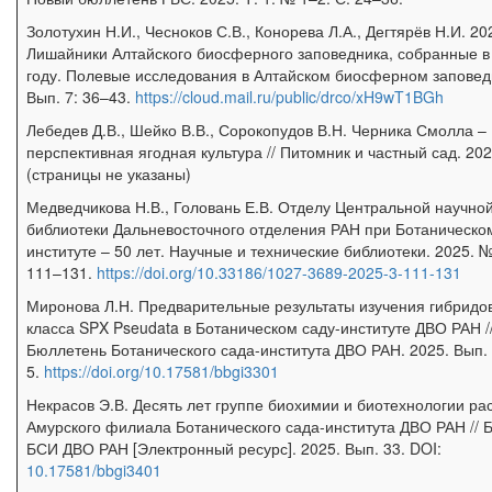
Золотухин Н.И., Чесноков С.В., Конорева Л.А., Дегтярёв Н.И. 20
Лишайники Алтайского биосферного заповедника, собранные в
году. Полевые исследования в Алтайском биосферном заповед
Вып. 7: 36–43.
https://cloud.mail.ru/public/drco/xH9wT1BGh
Лебедев Д.В., Шейко В.В., Сорокопудов В.Н. Черника Смолла –
перспективная ягодная культура // Питомник и частный сад. 202
(страницы не указаны)
Медведчикова Н.В., Головань Е.В. Отделу Центральной научно
библиотеки Дальневосточного отделения РАН при Ботаническо
институте – 50 лет. Научные и технические библиотеки. 2025. №
111–131.
https://doi.org/10.33186/1027-3689-2025-3-111-131
Миронова Л.Н. Предварительные результаты изучения гибридо
класса SPX Pseudata в Ботаническом саду-институте ДВО РАН /
Бюллетень Ботанического сада-института ДВО РАН. 2025. Вып. 
5.
https://doi.org/10.17581/bbgi3301
Некрасов Э.В. Десять лет группе биохимии и биотехнологии ра
Амурского филиала Ботанического сада-института ДВО РАН // 
БСИ ДВО РАН [Электронный ресурс]. 2025. Вып. 33.
DOI:
10.17581/bbgi3401