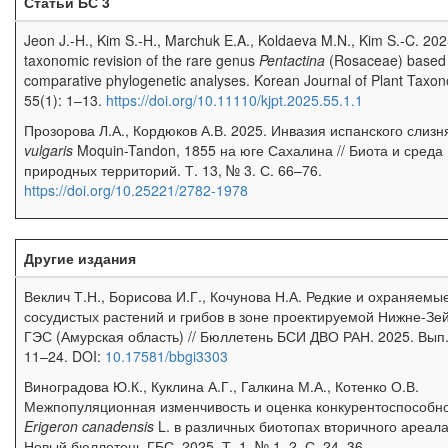
Статьи БС 3
Jeon J.-H., Kim S.-H., Marchuk E.A., Koldaeva M.N., Kim S.-C. 202
taxonomic revision of the rare genus
Pentactina
(Rosaceae) based
comparative phylogenetic analyses. Korean Journal of Plant Taxo
55(1): 1–13.
https://doi.org/10.11110/kjpt.2025.55.1.1
Прозорова Л.А., Кордюков А.В. 2025. Инвазия испанского слиз
vulgaris
Moquin-Tandon, 1855 на юге Сахалина // Биота и среда
природных территорий. Т. 13, № 3. С. 66–76.
https://doi.org/10.25221/2782-1978
Другие издания
Веклич Т.Н., Борисова И.Г., Кочунова Н.А. Редкие и охраняемы
сосудистых растений и грибов в зоне проектируемой Нижне-Зе
ГЭС (Амурская область) // Бюллетень БСИ ДВО РАН. 2025. Вып.
11–24.
DOI:
10.17581/bbgi3303
Виноградова Ю.К., Куклина А.Г., Галкина М.А., Котенко О.В.
Межпопуляционная изменчивость и оценка конкурентоспособн
Erigeron canadensis
L. в различных биотопах вторичного ареала 
Новый бюллетень ГБС. 2025. Т. 1. № 1–2. С. 24–36.