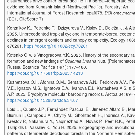
disturbances drive conifer forest decline in a boreal–temperate eco
evidence from Kunashir Island (Northwest Pacific). Forestry: An
International Journal of Forest Research. cpaf078.
DOI отсутст
(БС1, CiteScore 7)
Korznikov K., Petrenko T., Dzizyurova V., Kislov D., Doležal J. & Al
2025. Unprecedented tropical cyclone in temperate-boreal ecotone
declines in emergent conifers and canopy complexity. Ecology 106(
e70261.
https://doi.org/10.1002/ecy.70261
Kotenko O.V. & Vinogradova Y.K. 2025. History of the secondary r
formation and new findings of
Collomia linearis
Nutt. (Polemoniacea
Russia. Botanica Pacifica 14(1): 177–180.
https://doi.org/10.17581/bp.2025.14213
Kuznetsova O.I., Afonina O.M., Bersanova A.N., Fedorova A.V., F
V.E., Ignatov M.S., Ignatova E.A., Ivanova E.I., Kartasheva A.S. & 
A.P. 2025. Bryophyte molecular barcoding records. Arctoa 34: 69–
https://doi.org/10.15298/arctoa.34.07
Loidi J., Cubino J.P., Fernández-Pascual E., Jiménez-Alfaro B., Ma
Biurrun I., Campos J.A., Chytrý M., Gholizadeh H., Indreica A., Kav
Krestov P., Nakamura Y., Naqinezhad A., Novák P., Peet R.K., Petřik
Tsiripidis I., Vassilev K., You H. 2025. Biogeography and evolutiona
patterns of temperate deciduous forests in the Northern Hemispher