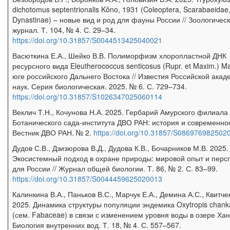
dichotomus septentrionalis Kôno, 1931 (Coleoptera, Scarabaeidae
Dynastinae) – новые вид и род для фауны России // Зоологичес
журнал. Т. 104, № 4. С. 29–34.
https://doi.org/10.31857/S0044513425040021
Васюткина Е.А., Шейко В.В. Полиморфизм хлоропластной ДНК
ресурсного вида Eleutherococcus senticosus (Rupr. et Maxim.) M
юге российского Дальнего Востока // Известия Российской акад
наук. Серия биологическая. 2025. № 6. С. 729–734.
https://doi.org/10.31857/S1026347025060114
Веклич Т.Н., Кочунова Н.А. 2025. Гербарий Амурского филиала
Ботанического сада-института ДВО РАН: история и современнос
Вестник ДВО РАН. № 2.
https://doi.org/10.31857/S086976982502
Дудов С.В., Дзизюрова В.Д., Дудова К.В., Бочарников М.В. 2025.
Экосистемный подход в охране природы: мировой опыт и перс
для России // Журнал общей биологии. Т. 86, № 2. С. 83–99.
https://doi.org/10.31857/S0044459625020013
Калинкина В.А., Паньков В.С., Марчук Е.А., Демина А.С., Квитче
2025. Динамика структуры популяции эндемика Oxytropis chank
(сем. Fabaceae) в связи с изменением уровня воды в озере Ханк
Биология внутренних вод. Т. 18, № 4. С. 557–567.