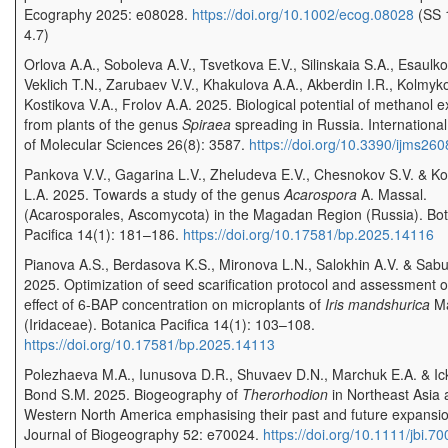
Ecography 2025: e08028.
https://doi.org/10.1002/ecog.08028
(SS 1
4.7)
Orlova A.A., Soboleva A.V., Tsvetkova E.V., Silinskaia S.A., Esaulko
Veklich T.N., Zarubaev V.V., Khakulova A.A., Akberdin I.R., Kolmyko
Kostikova V.A., Frolov A.A. 2025. Biological potential of methanol e
from plants of the genus
Spiraea
spreading in Russia. International
of Molecular Sciences 26(8): 3587.
https://doi.org/10.3390/ijms26
Pankova V.V., Gagarina L.V., Zheludeva E.V., Chesnokov S.V. & K
L.A. 2025. Towards a study of the genus
Acarospora
A. Massal.
(Acarosporales, Ascomycota) in the Magadan Region (Russia). Bo
Pacifica 14(1): 181–186.
https://doi.org/10.17581/bp.2025.14116
Pianova A.S., Berdasova K.S., Mironova L.N., Salokhin A.V. & Sabut
2025. Optimization of seed scarification protocol and assessment o
effect of 6-BAP concentration on microplants of
Iris mandshurica
Ma
(Iridaceae). Botanica Pacifica 14(1): 103–108.
https://doi.org/10.17581/bp.2025.14113
Polezhaeva M.A., Iunusova D.R., Shuvaev D.N., Marchuk E.A. & Ick
Bond S.M. 2025. Biogeography of
Therorhodion
in Northeast Asia 
Western North America emphasising their past and future expansio
Journal of Biogeography 52: e70024.
https://doi.org/10.1111/jbi.7