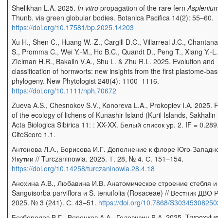
Shelikhan L.A. 2025.
In vitro
propagation of the rare fern
Asplenium
Thunb. via green globular bodies. Botanica Pacifica 14(2): 55–60.
https://doi.org/10.17581/bp.2025.14203
Xu H., Shen C., Huang W.-Z., Cargill D.C., Villarreal J.C., Chantana
S., Promma C., Wei Y.-M., Ho B.C., Quandt D., Peng T., Xiang Y.-L.
Zielman H.R., Bakalin V.A., Shu L. & Zhu R.L. 2025. Evolution and
classification of hornworts: new insights from the first plastome-ba
phylogeny. New Phytologist 248(4): 1100–1116.
https://doi.org/10.1111/nph.70672
Zueva A.S., Chesnokov S.V., Konoreva L.A., Prokopiev I.A. 2025. 
of the ecology of lichens of Kunashir Island (Kuril Islands, Sakhalin
Acta Biologica Sibirica 11:
: XX-XX. Белый список ур. 2. IF = 0.289
CiteScore 1.1.
Антонова Л.А., Борисова И.Г. Дополнение к флоре Юго-Западн
Якутии // Turczaninowia. 2025. Т. 28, № 4. С. 151–154.
https://doi.org/10.14258/turczaninowia.28.4.18
Анохина А.В., Любавина И.В. Анатомическое строение стебля и
Sanguisorba parviflora и S. tenuifolia (Rosaceae) // Вестник ДВО 
2025. № 3 (241). С. 43–51.
https://doi.org/10.7868/S3034530825
Безбородов В.Г., Воронков А.А., Головизин В.А. 2025. Trypoxylu