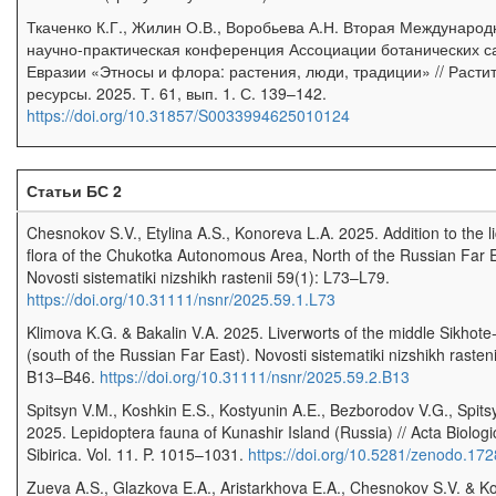
Ткаченко К.Г., Жилин О.В., Воробьева А.Н. Вторая Международ
научно-практическая конференция Ассоциации ботанических с
Евразии «Этносы и флора: растения, люди, традиции» // Расти
ресурсы. 2025. Т. 61, вып. 1. С. 139–142.
https://doi.org/10.31857/S0033994625010124
Статьи БС 2
Chesnokov S.V., Etylina A.S., Konoreva L.A. 2025. Addition to the l
flora of the Chukotka Autonomous Area, North of the Russian Far E
Novosti sistematiki nizshikh rastenii 59(1): L73–L79.
https://doi.org/10.31111/nsnr/2025.59.1.L73
Klimova K.G. & Bakalin V.A. 2025. Liverworts of the middle Sikhote-
(south of the Russian Far East). Novosti sistematiki nizshikh rasteni
B13–B46.
https://doi.org/10.31111/nsnr/2025.59.2.B13
Spitsyn V.M., Koshkin E.S., Kostyunin A.E., Bezborodov V.G., Spits
2025. Lepidoptera fauna of Kunashir Island (Russia) // Acta Biologi
Sibirica. Vol. 11. P. 1015–1031.
https://doi.org/10.5281/zenodo.17
Zueva A.S., Glazkova E.A., Aristarkhova E.A., Chesnokov S.V. & K