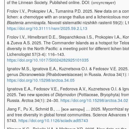
of the Linnean Society. Published online. DOI: (отсутствует)
Frolov I.V., Prokopiev I.A., Tumanina P.D. 2025. New data on a c
lichen: a chemotype with an orange thallus and a lichenicolous mor
Blastenia ammiospila
. Novosti sistematiki nizshikh rastenii 59(2): 
https://doi.org/10.31111/nsnr/2025.59.2.L13
Frolov I.V., Himelbrant D.E., Stepanchikova I.S., Prokopiev I.A., Ko
& Zueva A.S. 2025. The Commander Islands as a hotspot for Telos
diversity in the North Pacific: a meeting point for different lichen bio
Lichenologist 57(3-4): 116–143.
https://doi.org/10.1017/S0024282925101035
Ignatov M.S., Ignatova E.A., Kuznetsova O.I. & Fedosov V.E. 2025
genus
Dicranoweisia
(Rhabdoweisiaceae) in Russia. Arctoa 34(1):
https://doi.org/10.15298/arctoa.34.05
Ignatova E.A., Fedosov V.E., Fedorova A.V., Kuznetsova O.I. & Ign
2025. Two new species of
Didymodon
(Pottiaceae, Bryophyta) fro
Russia. Arctoa 34(1): 24–30.
https://doi.org/10.15298/arctoa.34.02
Jiang F., Pu X., Schmid B., … [все авторы] … 2025. Mycorrhizal s
and tree diversity in global forest communities. Science Advances 
5743.
https://doi.org/10.1126/sciadv.adt5743