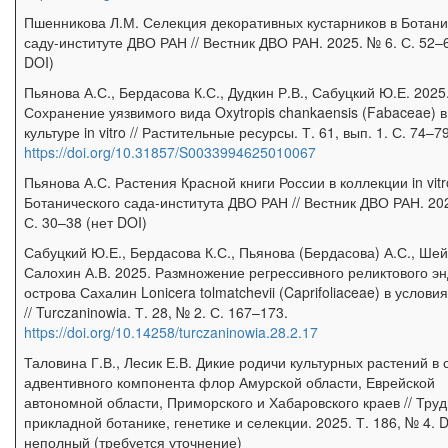
Пшенникова Л.М. Селекция декоративных кустарников в Ботан
саду-институте ДВО РАН // Вестник ДВО РАН. 2025. № 6. С. 52–
DOI)
Пьянова А.С., Бердасова К.С., Дудкин Р.В., Сабуцкий Ю.Е. 2025
Сохранение уязвимого вида Oxytropis chankaensis (Fabaceae) в
культуре in vitro // Растительные ресурсы. Т. 61, вып. 1. С. 74–79
https://doi.org/10.31857/S0033994625010067
Пьянова А.С. Растения Красной книги России в коллекции in vitr
Ботанического сада-института ДВО РАН // Вестник ДВО РАН. 20
С. 30–38 (нет DOI)
Сабуцкий Ю.Е., Бердасова К.С., Пьянова (Бердасова) А.С., Шейк
Салохин А.В. 2025. Размножение регрессивного реликтового э
острова Сахалин Lonicera tolmatchevii (Caprifoliaceae) в условиях
// Turczaninowia. Т. 28, № 2. С. 167–173.
https://doi.org/10.14258/turczaninowia.28.2.17
Таловина Г.В., Лесик Е.В. Дикие родичи культурных растений в 
адвентивного компонента флор Амурской области, Еврейской
автономной области, Приморского и Хабаровского краев // Тру
прикладной ботанике, генетике и селекции. 2025. Т. 186, № 4. 
неполный (требуется уточнение)