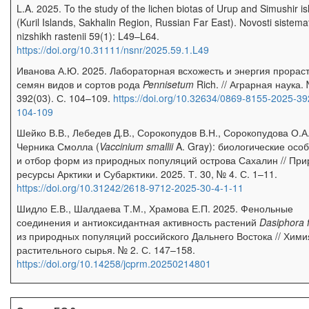
L.A. 2025. To the study of the lichen biotas of Urup and Simushir i
(Kuril Islands, Sakhalin Region, Russian Far East). Novosti sistemat
nizshikh rastenii 59(1): L49–L64.
https://doi.org/10.31111/nsnr/2025.59.1.L49
Иванова А.Ю. 2025. Лабораторная всхожесть и энергия прорас
семян видов и сортов рода
Pennisetum
Rich. // Аграрная наука.
392(03). С. 104–109.
https://doi.org/10.32634/0869-8155-2025-39
104-109
Шейко В.В., Лебедев Д.В., Сорокопудов В.Н., Сорокопудова О.А
Черника Смолла (
Vaccinium smallii
A. Gray): биологические осо
и отбор форм из природных популяций острова Сахалин // Пр
ресурсы Арктики и Субарктики. 2025. Т. 30, № 4. С. 1–11.
https://doi.org/10.31242/2618-9712-2025-30-4-1-11
Шидло Е.В., Шалдаева Т.М., Храмова Е.П. 2025. Фенольные
соединения и антиоксидантная активность растений
Dasiphora f
из природных популяций российского Дальнего Востока // Хими
растительного сырья. № 2. С. 147–158.
https://doi.org/10.14258/jcprm.20250214801