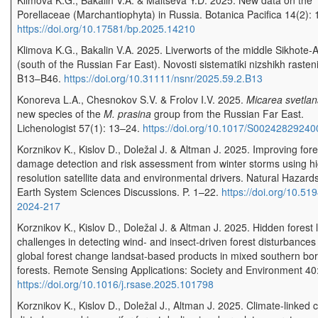
Klimova K.G., Bakalin V.A. & Maltseva Y.D. 2025. New data on the
Porellaceae (Marchantiophyta) in Russia. Botanica Pacifica 14(2):
https://doi.org/10.17581/bp.2025.14210
Klimova K.G., Bakalin V.A. 2025. Liverworts of the middle Sikhote-A
(south of the Russian Far East). Novosti sistematiki nizshikh rasteni
B13–B46.
https://doi.org/10.31111/nsnr/2025.59.2.B13
Konoreva L.A., Chesnokov S.V. & Frolov I.V. 2025.
Micarea svetla
new species of the
M. prasina
group from the Russian Far East.
Lichenologist 57(1): 13–24.
https://doi.org/10.1017/S0024282924
Korznikov K., Kislov D., Doležal J. & Altman J. 2025. Improving fore
damage detection and risk assessment from winter storms using h
resolution satellite data and environmental drivers. Natural Hazard
Earth System Sciences Discussions. P. 1–22.
https://doi.org/10.51
2024-217
Korznikov K., Kislov D., Doležal J. & Altman J. 2025. Hidden forest 
challenges in detecting wind- and insect-driven forest disturbances
global forest change landsat-based products in mixed southern bor
forests. Remote Sensing Applications: Society and Environment 40
https://doi.org/10.1016/j.rsase.2025.101798
Korznikov K., Kislov D., Doležal J., Altman J. 2025. Climate-linked