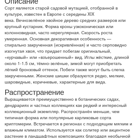
Oписание
Сорт является старой садовой мутацией, отобранной в
культуре, известен в Европе с середины XIX
века.
Вечнозелёное хвойное дерево средних размеров или
крупный кустарник. Форма кроны узкоконическая или
колонновидная, часто нерегулярная. Скорость роста
умеренная. Основная декоративная особенность —
спирально закрученная (искривлённая) и часто серповидно
изогнутая хвоя, что придает побегам оригинальный,
«курчавый» или «взъерошенный» вид. Иглы жёсткие, длиной
около 1-1.5 см, тёмно-зелёные, зимой могут приобретать
лёгкий бронзовый оттенок. Побеги также могут быть слегка
закрученными. Женские шишки образуются редко, мелкие,
шаровидные, коричневые, характерные для вида.
Распространение
Выращивается преимущественно в ботанических садах,
дендрариях и частных коллекциях как редкий и интересный
коллекционный экземпляр. Распространён меньше, чем
типичная форма или популярные карликовые сорта
криптомерии. Встречается в регионах с подходящим мягким и
влажным климатом. Используется как солитер или акцентное
растение в ландшафтных композициях благодаря необычной