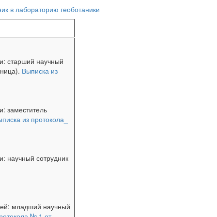
ик в лабораторию геоботаники
и: старший научный
иница).
Выписка из
и: заместитель
ыписка из протокола_
и: научный сотрудник
тей: младший научный
ротокола № 1 от