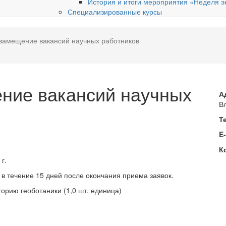
История и итоги мероприятия «Неделя э
Специализированные курсы
 замещение вакансий научных работников
ние вакансий научных
А
Вл
Т
E
К
г.
в течение 15 дней после окончания приема заявок.
орию геоботаники (1,0 шт. единица)