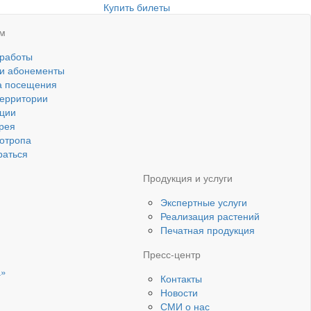
Купить билеты
ям
 работы
 и абонементы
а посещения
ерритории
ции
рея
котропа
раться
Продукция и услуги
Экспертные услуги
Реализация растений
Печатная продукция
Пресс-центр
а»
Контакты
Новости
СМИ о нас