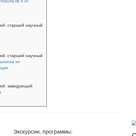
отокола № 5 от
тей: старший научный
тей: старший научный
ыписка из
кции
тей: заведующий
з
Экскурсии, программы:
С