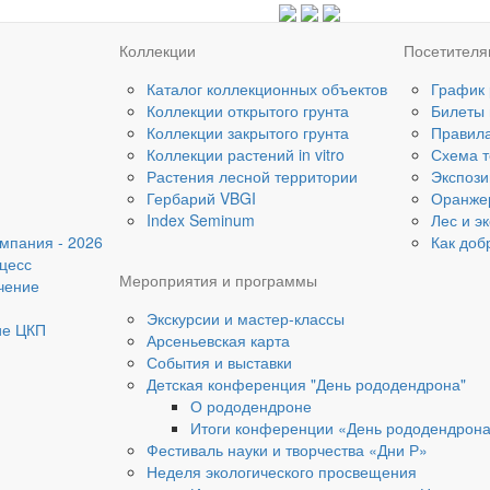
Коллекции
Посетител
Каталог коллекционных объектов
График
Коллекции открытого грунта
Билеты
Коллекции закрытого грунта
Правил
Коллекции растений in vitro
Схема т
Растения лесной территории
Экспози
Гербарий VBGI
Оранже
Index Seminum
Лес и э
мпания - 2026
Как доб
цесс
Мероприятия и программы
чение
Экскурсии и мастер-классы
ие ЦКП
Арсеньевская карта
События и выставки
Детская конференция "День рододендрона"
О рододендроне
Итоги конференции «День рододендрон
Фестиваль науки и творчества «Дни Р»
Неделя экологического просвещения