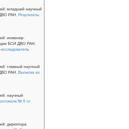
тей: младший научный
 ДВО РАН.
Результаты
ей: инженер-
кции БСИ ДВО РАН.
-исследователь
ей: главный научный
 ДВО РАН.
Выписка из
ей: научный
ротокола № 5 от
ей: директора