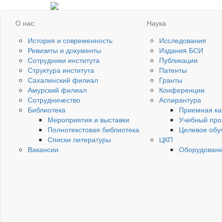
О нас
Наука
История и современность
Исследования
Ревизиты и документы
Издания БСИ
Сотрудники института
Публикации
Структура института
Патенты
Сахалинский филиал
Гранты
Амурский филиал
Конференции
Сотрудничество
Аспирантура
Библиотека
Приемная ка
Мероприятия и выставки
Учебный про
Полнотекстовая библиотека
Целевое обу
Списки литературы
ЦКП
Вакансии
Оборудован