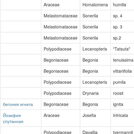
Araceae
Homalomena
humilis
Melastomataceae
Sonerila
sp. 4
Melastomataceae
Sonerila
sp. 3
Melastomataceae
Sonerila
sp.2
Polypodiaceae
Lecanopteris
"Tatsuta"
Begoniaceae
Begonia
tenuissima
Begoniaceae
Begonia
vittariifolia
Polypodiaceae
Lecanopteris
pumila
Polypodiaceae
Drynaria
roosii
бегония игнита
Begoniaceae
Begonia
ignita
Йозефия
Araceae
Josefia
intricata
спутанная
Polypodiaceae
Davallia
tyermannii