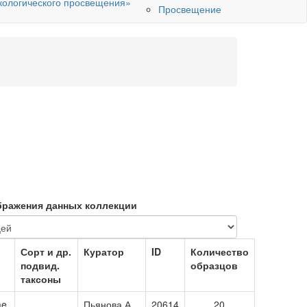
кологического просвещения»
Просвещение
бражения данных коллекции
Сорт и др.
Куратор
ID
Количество
подвид.
образцов
таксоны
ae
Пьянова А.
20614
20