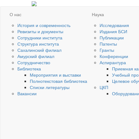
О нас
Наука
История и современность
Исследования
Ревизиты и документы
Издания БСИ
Сотрудники института
Публикации
Структура института
Патенты
Сахалинский филиал
Гранты
Амурский филиал
Конференции
Сотрудничество
Аспирантура
Библиотека
Приемная ка
Мероприятия и выставки
Учебный про
Полнотекстовая библиотека
Целевое обу
Списки литературы
ЦКП
Вакансии
Оборудован