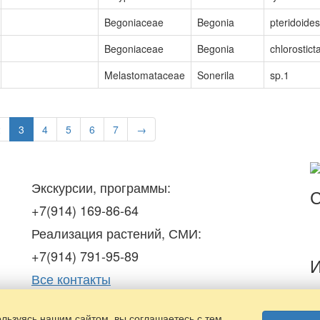
Begoniaceae
Begonia
pteridoides
Begoniaceae
Begonia
chlorostict
Melastomataceae
Sonerila
sp.1
2
3
4
5
6
7
→
Экскурсии, программы:
С
+7(914) 169-86-64
Реализация растений, СМИ:
+7(914) 791-95-89
И
Все контакты
Предыдущая версия сайта
льзуясь нашим сайтом, вы соглашаетесь с тем,