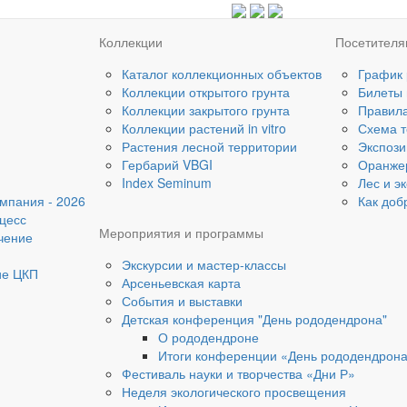
Коллекции
Посетител
Каталог коллекционных объектов
График
Коллекции открытого грунта
Билеты
Коллекции закрытого грунта
Правил
Коллекции растений in vitro
Схема т
Растения лесной территории
Экспози
Гербарий VBGI
Оранже
Index Seminum
Лес и э
мпания - 2026
Как доб
цесс
Мероприятия и программы
чение
Экскурсии и мастер-классы
ие ЦКП
Арсеньевская карта
События и выставки
Детская конференция "День рододендрона"
О рододендроне
Итоги конференции «День рододендрон
Фестиваль науки и творчества «Дни Р»
Неделя экологического просвещения