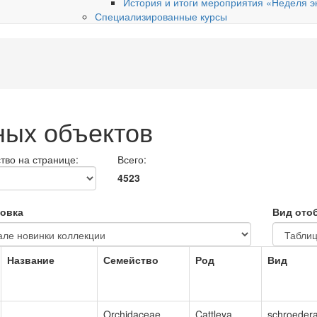
История и итоги мероприятия «Неделя э
Специализированные курсы
ных объектов
тво на странице:
Всего:
4523
овка
Вид ото
Название
Семейство
Род
Вид
Orchidaceae
Cattleya
schroeder