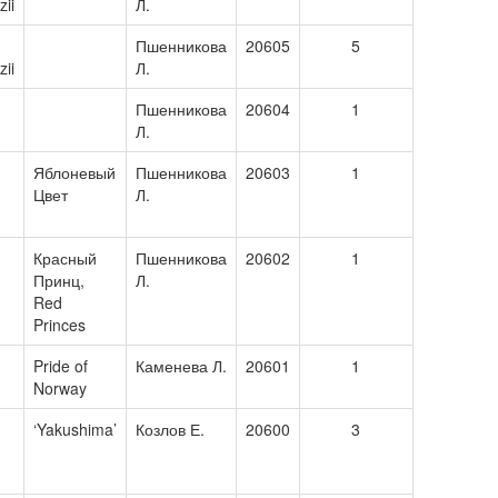
ii
Л.
Пшенникова
20605
5
ii
Л.
Пшенникова
20604
1
Л.
Яблоневый
Пшенникова
20603
1
Цвет
Л.
Красный
Пшенникова
20602
1
Принц,
Л.
Red
Princes
Pride of
Каменева Л.
20601
1
Norway
‘Yakushima’
Козлов Е.
20600
3