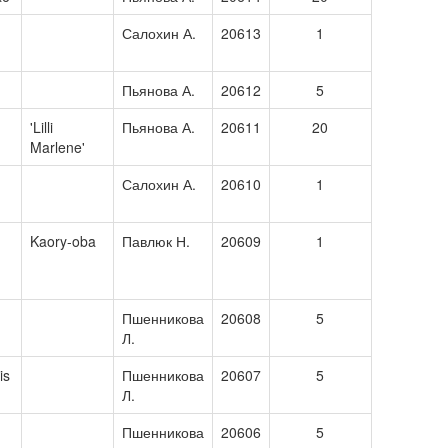
Салохин А.
20613
1
Пьянова А.
20612
5
'Lilli
Пьянова А.
20611
20
Marlene'
Салохин А.
20610
1
Kaory-oba
Павлюк Н.
20609
1
Пшенникова
20608
5
Л.
is
Пшенникова
20607
5
Л.
Пшенникова
20606
5