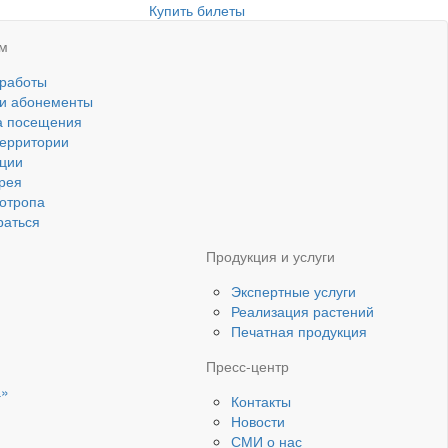
Купить билеты
ям
 работы
 и абонементы
а посещения
ерритории
ции
рея
котропа
раться
Продукция и услуги
Экспертные услуги
Реализация растений
Печатная продукция
Пресс-центр
а»
Контакты
Новости
СМИ о нас