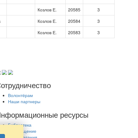
Козлов Е.
20585
3
a
Козлов Е.
20584
3
Козлов Е.
20583
3
отрудничество
Волонтёрам
Наши партнеры
нформационные ресурсы
Библиотека
Просвещение
Наши издания