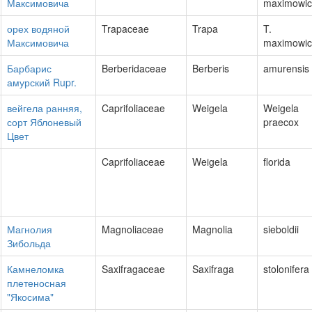
Максимовича
maximowicz
орех водяной
Trapaceae
Trapa
T.
Максимовича
maximowicz
Барбарис
Berberidaceae
Berberis
amurensis
амурский Rupr.
вейгела ранняя,
Caprifoliaceae
Weigela
Weigela
сорт Яблоневый
praecox
Цвет
Caprifoliaceae
Weigela
florida
Магнолия
Magnoliaceae
Magnolia
sieboldii
Зибольда
Камнеломка
Saxifragaceae
Saxifraga
stolonifera
плетеносная
"Якосима"