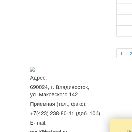
1
Адрес:
690024, г. Владивосток,
ул. Маковского 142
Приемная (тел., факс):
+7(423) 238-80-41 (доб. 10б)
E-mail:
mail@botsad.ru
По