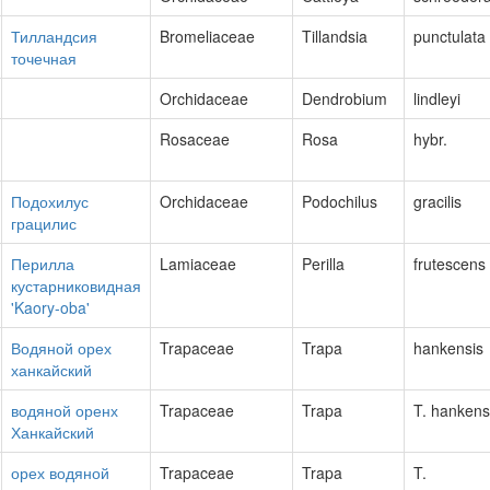
Тилландсия
Bromeliaceae
Tillandsia
punctulata
точечная
Orchidaceae
Dendrobium
lindleyi
Rosaceae
Rosa
hybr.
Подохилус
Orchidaceae
Podochilus
gracilis
грацилис
Перилла
Lamiaceae
Perilla
frutescens
кустарниковидная
'Kaory-oba'
Водяной орех
Trapaceae
Trapa
hankensis
ханкайский
водяной оренх
Trapaceae
Trapa
T. hankens
Ханкайский
орех водяной
Trapaceae
Trapa
T.